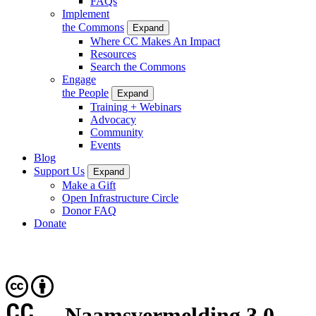
FAQs
Implement
the Commons
Expand
Where CC Makes An Impact
Resources
Search the Commons
Engage
the People
Expand
Training + Webinars
Advocacy
Community
Events
Blog
Support Us
Expand
Make a Gift
Open Infrastructure Circle
Donor FAQ
Donate
CC
Naamsvermelding 3.0