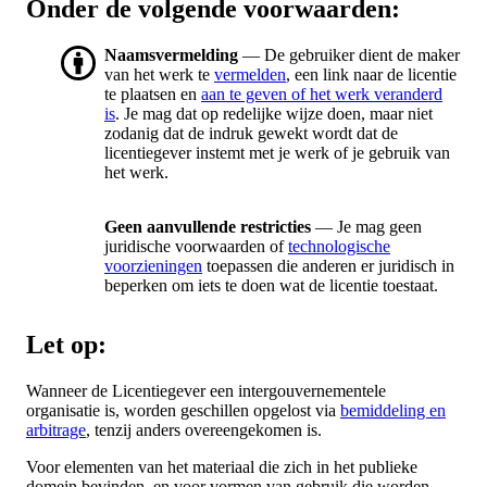
Onder de volgende voorwaarden:
Naamsvermelding
— De gebruiker dient de maker
van het werk te
vermelden
, een link naar de licentie
te plaatsen en
aan te geven of het werk veranderd
is
. Je mag dat op redelijke wijze doen, maar niet
zodanig dat de indruk gewekt wordt dat de
licentiegever instemt met je werk of je gebruik van
het werk.
Geen aanvullende restricties
— Je mag geen
juridische voorwaarden of
technologische
voorzieningen
toepassen die anderen er juridisch in
beperken om iets te doen wat de licentie toestaat.
Let op:
Wanneer de Licentiegever een intergouvernementele
organisatie is, worden geschillen opgelost via
bemiddeling en
arbitrage
, tenzij anders overeengekomen is.
Voor elementen van het materiaal die zich in het publieke
domein bevinden, en voor vormen van gebruik die worden