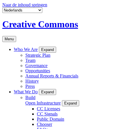
Naar de inhoud springen
Creative Commons
Menu
Who We Are
Expand
Strategic Plan
Team
Governance
Opportunities
Annual Reports & Financials
History
Press
What We Do
Expand
Build
Open Infrastructure
Expand
CC Licenses
CC Signals
Public Domain
Chooser