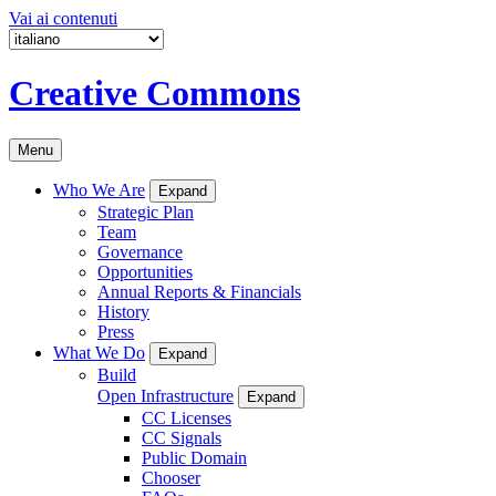
Vai ai contenuti
Creative Commons
Menu
Who We Are
Expand
Strategic Plan
Team
Governance
Opportunities
Annual Reports & Financials
History
Press
What We Do
Expand
Build
Open Infrastructure
Expand
CC Licenses
CC Signals
Public Domain
Chooser