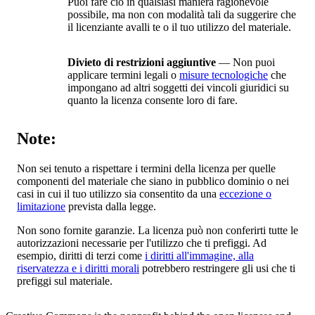
Puoi fare ciò in qualsiasi maniera ragionevole
possibile, ma non con modalità tali da suggerire che
il licenziante avalli te o il tuo utilizzo del materiale.
Divieto di restrizioni aggiuntive
— Non puoi
applicare termini legali o
misure tecnologiche
che
impongano ad altri soggetti dei vincoli giuridici su
quanto la licenza consente loro di fare.
Note:
Non sei tenuto a rispettare i termini della licenza per quelle
componenti del materiale che siano in pubblico dominio o nei
casi in cui il tuo utilizzo sia consentito da una
eccezione o
limitazione
prevista dalla legge.
Non sono fornite garanzie. La licenza può non conferirti tutte le
autorizzazioni necessarie per l'utilizzo che ti prefiggi. Ad
esempio, diritti di terzi come
i diritti all'immagine, alla
riservatezza e i diritti morali
potrebbero restringere gli usi che ti
prefiggi sul materiale.