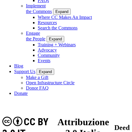
FAQs
Implement
the Commons
Expand
Where CC Makes An Impact
Resources
Search the Commons
Engage
the People
Expand
Training + Webinars
Advocacy
Community
Events
Blog
Support Us
Expand
Make a Gift
Open Infrastructure Circle
Donor FAQ
Donate
CC BY
Attribuzione
Deed