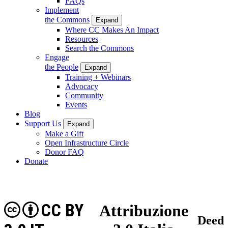
FAQs
Implement
the Commons
Expand
Where CC Makes An Impact
Resources
Search the Commons
Engage
the People
Expand
Training + Webinars
Advocacy
Community
Events
Blog
Support Us
Expand
Make a Gift
Open Infrastructure Circle
Donor FAQ
Donate
CC BY
Attribuzione
Deed