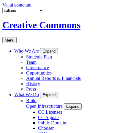
Vai ai contenuti
Creative Commons
Menu
Who We Are
Expand
Strategic Plan
Team
Governance
Opportunities
Annual Reports & Financials
History
Press
What We Do
Expand
Build
Open Infrastructure
Expand
CC Licenses
CC Signals
Public Domain
Chooser