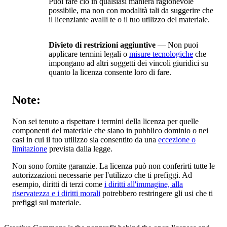
Puoi fare ciò in qualsiasi maniera ragionevole
possibile, ma non con modalità tali da suggerire che
il licenziante avalli te o il tuo utilizzo del materiale.
Divieto di restrizioni aggiuntive
— Non puoi
applicare termini legali o
misure tecnologiche
che
impongano ad altri soggetti dei vincoli giuridici su
quanto la licenza consente loro di fare.
Note:
Non sei tenuto a rispettare i termini della licenza per quelle
componenti del materiale che siano in pubblico dominio o nei
casi in cui il tuo utilizzo sia consentito da una
eccezione o
limitazione
prevista dalla legge.
Non sono fornite garanzie. La licenza può non conferirti tutte le
autorizzazioni necessarie per l'utilizzo che ti prefiggi. Ad
esempio, diritti di terzi come
i diritti all'immagine, alla
riservatezza e i diritti morali
potrebbero restringere gli usi che ti
prefiggi sul materiale.