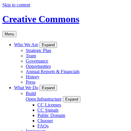
Skip to content
Creative Commons
Menu
Who We Are
Expand
Strategic Plan
Team
Governance
Opportunities
Annual Reports & Financials
History
Press
What We Do
Expand
Build
Open Infrastructure
Expand
CC Licenses
CC Signals
Public Domain
Chooser
FAQs