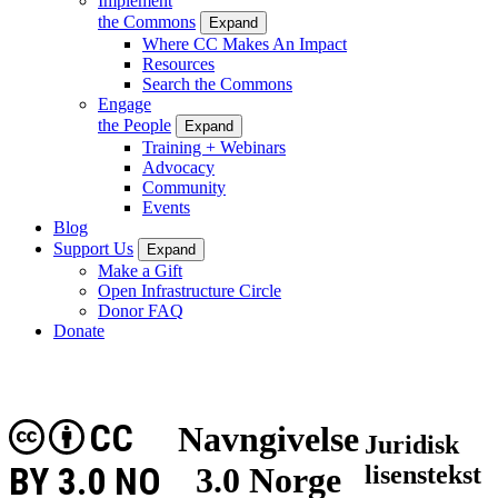
Implement
the Commons
Expand
Where CC Makes An Impact
Resources
Search the Commons
Engage
the People
Expand
Training + Webinars
Advocacy
Community
Events
Blog
Support Us
Expand
Make a Gift
Open Infrastructure Circle
Donor FAQ
Donate
CC
Navngivelse
Juridisk
BY 3.0 NO
3.0 Norge
lisenstekst