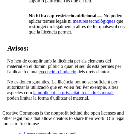
suport o patrocina l'ús que en feu.
No hi ha cap restricció addicional
— No podeu
aplicar termes legals ni
mesures tecnològiques
que
restringeixin legalment a altres de fer qualsevol cosa
que la llicència permet.
Avisos:
No heu de complir amb la llicència per als elements del
material en el domini públic o quan el seu ús està permès per
l'aplicació d'una
excepció o limitació
dels drets d'autor.
No es donen garanties. La llicència pot no ser suficient per
autoritzar la utilització que en voleu fer. Per exemple, altres
aspectes com
la publicitat, la privacitat, o els drets morals
poden limitar la forma d'utilitzar el material.
Creative Commons is the nonprofit behind the open licenses and
other legal tools that allow creators to share their work. Our legal
tools are free to use.
Learn more about our work