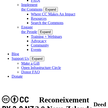
FAQs
Implement
the Commons
Expand
Where CC Makes An Impact
Resources
Search the Commons
Engage
the People
Expand
Training + Webinars
Advocacy
Community
Events
Blog
Support Us
Expand
Make a Gift
Open Infrastructure Circle
Donor FAQ
Donate
CC
Reconeixement
Deed