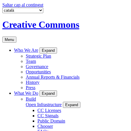
Saltar cap al contingut
Creative Commons
Menu
Who We Are
Expand
Strategic Plan
Team
Governance
Opportunities
Annual Reports & Financials
History
Press
What We Do
Expand
Build
Open Infrastructure
Expand
CC Licenses
CC Signals
Public Domain
Chooser