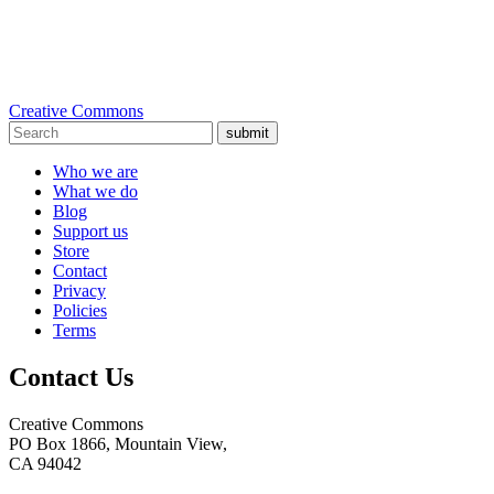
Creative Commons
submit
Who we are
What we do
Blog
Support us
Store
Contact
Privacy
Policies
Terms
Contact Us
Creative Commons
PO Box 1866, Mountain View,
CA 94042