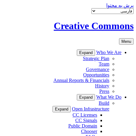
پرش به محتوا
Creative Commons
Menu
Who We Are
Expand
Strategic Plan
Team
Governance
Opportunities
Annual Reports & Financials
History
Press
What We Do
Expand
Build
Open Infrastructure
Expand
CC Licenses
CC Signals
Public Domain
Chooser