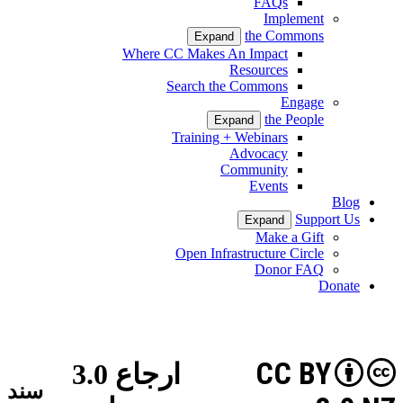
FAQs
Implement
the Commons
Expand
Where CC Makes An Impact
Resources
Search the Commons
Engage
the People
Expand
Training + Webinars
Advocacy
Community
Events
Blog
Support Us
Expand
Make a Gift
Open Infrastructure Circle
Donor FAQ
Donate
CC BY
ارجاع 3.0
سند