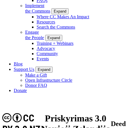
FAQs
Implement
the Commons
Expand
Where CC Makes An Impact
Resources
Search the Commons
Engage
the People
Expand
Training + Webinars
Advocacy
Community
Events
Blog
Support Us
Expand
Make a Gift
Open Infrastructure Circle
Donor FAQ
Donate
CC
Priskyrimas 3.0
Deed