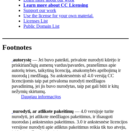
Learn more about CC Licensing
Support our work
Use the license for your own material.
Licenses List
Public Domain List
Footnotes
autorystę
— Jei buvo pateikti, privalote nurodyti kūrėjo ir
priskiriančiųjų asmenų vardus/pavardes, pranešimus apie
autorių teises, taikytiną licenciją, atsakomybės apribojimą ir
nuorodą į medžiagą. Su ankstesnėmis už 4.0 versiją CC
licencijomis taip pat privaloma nurodyti medžiagos
pavadinimą, jei jis buvo nurodytas, taip pat gali būti ir kitų
nežymių skirtumų.
Daugiau informacijos
nurodyti, ar atlikote pakeitimų
— 4.0 versijoje turite
nurodyti, jei atlikote medžiagos pakeitimus, ir išsaugoti
nuorodas į ankstesnius pakeitimus. 3.0 ir ankstesnėse licencijos
versijose nurodyti apie atliktus pakeitimus reikia tik tuo atveju,