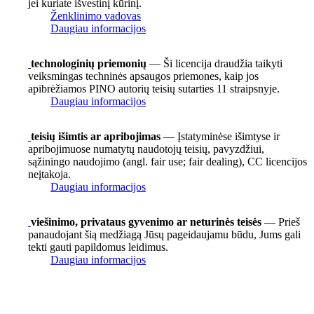
jei kuriate išvestinį kūrinį.
Ženklinimo vadovas
Daugiau informacijos
technologinių priemonių
— Ši licencija draudžia taikyti
veiksmingas techninės apsaugos priemones, kaip jos
apibrėžiamos PINO autorių teisių sutarties 11 straipsnyje.
Daugiau informacijos
teisių išimtis ar apribojimas
— Įstatyminėse išimtyse ir
apribojimuose numatytų naudotojų teisių, pavyzdžiui,
sąžiningo naudojimo (angl. fair use; fair dealing), CC licencijos
neįtakoja.
Daugiau informacijos
viešinimo, privataus gyvenimo ar neturinės teisės
— Prieš
panaudojant šią medžiagą Jūsų pageidaujamu būdu, Jums gali
tekti gauti papildomus leidimus.
Daugiau informacijos