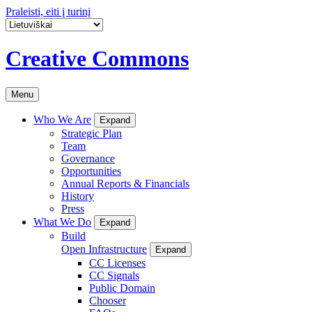
Praleisti, eiti į turinį
Creative Commons
Menu
Who We Are
Expand
Strategic Plan
Team
Governance
Opportunities
Annual Reports & Financials
History
Press
What We Do
Expand
Build
Open Infrastructure
Expand
CC Licenses
CC Signals
Public Domain
Chooser