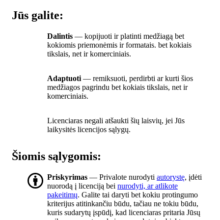
Jūs galite:
Dalintis
— kopijuoti ir platinti medžiagą bet
kokiomis priemonėmis ir formatais. bet kokiais
tikslais, net ir komerciniais.
Adaptuoti
— remiksuoti, perdirbti ar kurti šios
medžiagos pagrindu bet kokiais tikslais, net ir
komerciniais.
Licenciaras negali atšaukti šių laisvių, jei Jūs
laikysitės licencijos sąlygų.
Šiomis sąlygomis:
Priskyrimas
— Privalote nurodyti
autorystę
, įdėti
nuorodą į licenciją bei
nurodyti, ar atlikote
pakeitimų
. Galite tai daryti bet kokiu protingumo
kriterijus atitinkančiu būdu, tačiau ne tokiu būdu,
kuris sudarytų įspūdį, kad licenciaras pritaria Jūsų