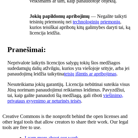
veiksmams ar tam, kaip panaudotoje objektą.
Jokių papildomų apribojimų
— Negalite taikyti
teisinių priemonių nei
technologinių priemonių
,
kurios teisiškai apribotų kitų galimybes daryti tai, ką
licencija leidžia.
Pranešimai:
Neprivalote laikytis licencijos salygų tokių šios medžiagos
sudedamųjų dalių atžvilgiu, kurios yra viešojoje srityje, arba jei
panaudojimą leidžia taikytina
teisių išimtis ar apribojimas
.
Nesuteikiama jokių garantijų. Licencija nebūtinai suteikia visus
Jūsų norimam panaudojimui reikiamus leidimus. Pavyzdžiui,
tai, kaip galite panaudoti šią medžiagą, gali riboti
viešinimo,
privataus gyvenimo ar neturinės teisės
.
Creative Commons is the nonprofit behind the open licenses and
other legal tools that allow creators to share their work. Our legal
tools are free to use.
Learn more about our work