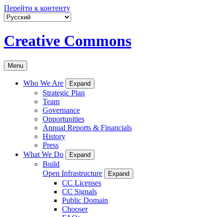
Перейти к контенту
Creative Commons
Menu
Who We Are
Expand
Strategic Plan
Team
Governance
Opportunities
Annual Reports & Financials
History
Press
What We Do
Expand
Build
Open Infrastructure
Expand
CC Licenses
CC Signals
Public Domain
Chooser