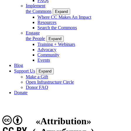
FAQs
Implement
the Commons
Expand
Where CC Makes An Impact
Resources
Search the Commons
Engage
the People
Expand
Training + Webinars
Advocacy
Community
Events
Blog
Support Us
Expand
Make a Gift
Open Infrastructure Circle
Donor FAQ
Donate
«Attribution»
CC BY