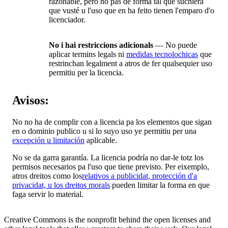
razonable, pero no pas de forma tal que suchiera
que vusté u l'uso que en ha feito tienen l'emparo d'o
licenciador.
No i hai restriccions adicionals
— No puede
aplicar termins legals ni
medidas tecnolochicas
que
restrinchan legalment a atros de fer qualsequier uso
permitiu per la licencia.
Avisos:
No no ha de complir con a licencia pa los elementos que sigan
en o dominio publico u si lo suyo uso ye permitiu per una
excepción u limitación
aplicable.
No se da garra garantía. La licencia podría no dar-le totz los
permisos necesarios pa l'uso que tiene previsto. Per eixemplo,
atros dreitos como los
relativos a publicidat, protección d'a
privacidat, u los dreitos morals
pueden limitar la forma en que
faga servir lo material.
Creative Commons is the nonprofit behind the open licenses and