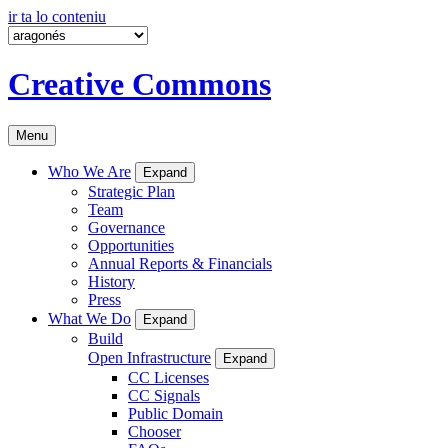
ir ta lo conteniu
Creative Commons
Menu
Who We Are
Expand
Strategic Plan
Team
Governance
Opportunities
Annual Reports & Financials
History
Press
What We Do
Expand
Build
Open Infrastructure
Expand
CC Licenses
CC Signals
Public Domain
Chooser