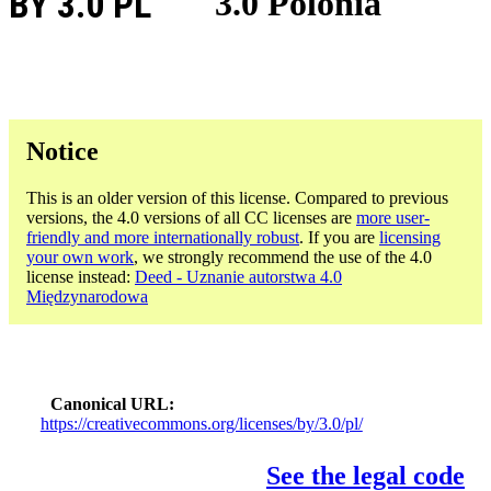
BY 3.0 PL
3.0 Polonia
Notice
This is an older version of this license. Compared to previous
versions, the 4.0 versions of all CC licenses are
more user-
friendly and more internationally robust
. If you are
licensing
your own work
, we strongly recommend the use of the 4.0
license instead:
Deed - Uznanie autorstwa 4.0
Międzynarodowa
Canonical URL
https://creativecommons.org/licenses/by/3.0/pl/
See the legal code