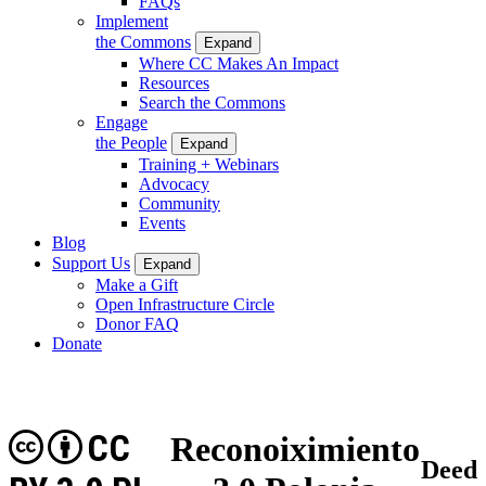
FAQs
Implement
the Commons
Expand
Where CC Makes An Impact
Resources
Search the Commons
Engage
the People
Expand
Training + Webinars
Advocacy
Community
Events
Blog
Support Us
Expand
Make a Gift
Open Infrastructure Circle
Donor FAQ
Donate
CC
Reconoiximiento
Deed