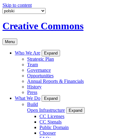
Skip to content
Creative Commons
Menu
Who We Are
Expand
Strategic Plan
Team
Governance
Opportunities
Annual Reports & Financials
History
Press
What We Do
Expand
Build
Open Infrastructure
Expand
CC Licenses
CC Signals
Public Domain
Chooser