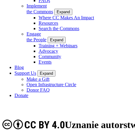
FAQs
Implement
the Commons
Expand
Where CC Makes An Impact
Resources
Search the Commons
Engage
the People
Expand
Training + Webinars
Advocacy
Community
Events
Blog
Support Us
Expand
Make a Gift
Open Infrastructure Circle
Donor FAQ
Donate
CC BY 4.0
Uznanie autorst