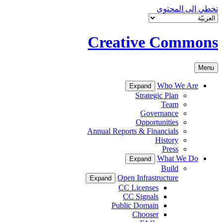
تخطي إلى المحتوى
Creative Commons
Menu
Who We Are
Expand
Strategic Plan
Team
Governance
Opportunities
Annual Reports & Financials
History
Press
What We Do
Expand
Build
Open Infrastructure
Expand
CC Licenses
CC Signals
Public Domain
Chooser