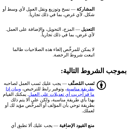
المشاركة
— نسخ وتوزيع ونقل العمل لأي وسط أو
شكل. لأي غرض، بما في ذلك تجارياً.
التعديل
— المزج، التحويل، والإضافة على العمل.
لأي غرض، بما في ذلك تجارياً.
لا يمكن للمرخِّص إلغاء هذه الصلاحيات طالما
اتبعت شروط الرخصة.
بموجب الشروط التالية:
نَسب المُصنَّف
— يجب عليك نَسب العمل لصاحبه
بطريقة مناسبة
، وتوفير رابط للترخيص،
وبيان إذا
ما قد أُجريت أي تعديلات على العمل
. يمكنك القيام
بهذا بأي طريقة مناسبة، ولكن على ألا يتم ذلك
بطريقة توحي بأن المؤلف أو المرخِّص مؤيد لك أو
لعملك.
منع القيود الإضافية
— يجب عليك ألا تطبق أي