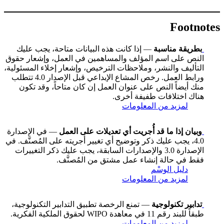
Footnotes
بطريقة مناسبة
— إذا كانت هذه البيانات متاحة، يجب عليك
النص على اسم المؤلف والمساهمين في العمل، وإشعار حقوق
التأليف والنشر، وملاحظات الترخيص، وإشعار إخلاء المسئولية،
ورابط العمل. رخص المشاع الإبداعي قبل الإصدار 4.0 تتطلب
منك أيضاً النص على عنوان العمل إن كان متاحاً، وقد تكون
هناك اختلافات طفيفة أخرى.
لمزيد من المعلومات
وبيان إذا ما قد أُجريت أي تعديلات على العمل
— في الإصدارة
4.0، يجب عليك ذكر وتوضيح أي تغيير أجريته على المُصنَّف. في
الإصدارة 3.0 والإصدارات السابقة، يجب عليك ذكر التغييرات
فقط في حالة إنشاء عمل مشتق من المُصنَّف.
دليل الوسْم
لمزيد من المعلومات
تدابير تكنولوجية
— تمنع الرخصة تطبيق التدابير التكنولوجية،
طبقاً للبند رقم 11 في معاهدة WIPO لحقوق الملكية الفكرية.
لمزيد من المعلومات