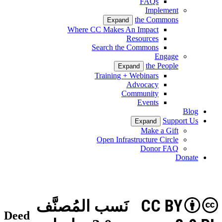
FAQs
Implement
the Commons
Expand
Where CC Makes An Impact
Resources
Search the Commons
Engage
the People
Expand
Training + Webinars
Advocacy
Community
Events
Blog
Support Us
Expand
Make a Gift
Open Infrastructure Circle
Donor FAQ
Donate
CC BY
نَسب المُصنَّف
Deed