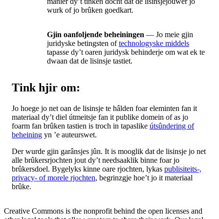
manier dy’t tinken docht dat de lisinsjejouwer jo
wurk of jo brûken goedkart.
Gjin oanfoljende beheiningen
— Jo meie gjin
juridyske betingsten of
technologyske middels
tapasse dy’t oaren juridysk behinderje om wat ek te
dwaan dat de lisinsje tastiet.
Tink hjir om:
Jo hoege jo net oan de lisinsje te hâlden foar eleminten fan it
materiaal dy’t diel útmeitsje fan it publike domein of as jo
foarm fan brûken tastien is troch in tapaslike
útsûndering of
beheining
yn ’e auteurswet.
Der wurde gjin garânsjes jûn. It is mooglik dat de lisinsje jo net
alle brûkersrjochten jout dy’t needsaaklik binne foar jo
brûkersdoel. Bygelyks kinne oare rjochten, lykas
publisiteits-,
privacy- of morele rjochten
, begrinzgje hoe’t jo it materiaal
brûke.
Creative Commons is the nonprofit behind the open licenses and