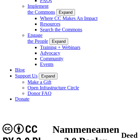
FAQs
Implement
the Commons
Expand
Where CC Makes An Impact
Resources
Search the Commons
Engage
the People
Expand
Training + Webinars
Advocacy
Community
Events
Blog
Support Us
Expand
Make a Gift
Open Infrastructure Circle
Donor FAQ
Donate
CC
Nammeneamen
Deed