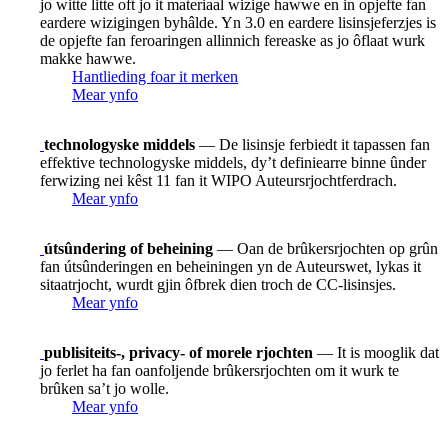
jo witte litte oft jo it materiaal wizige hawwe en in opjefte fan
eardere wizigingen byhâlde. Yn 3.0 en eardere lisinsjeferzjes is
de opjefte fan feroaringen allinnich fereaske as jo ôflaat wurk
makke hawwe.
Hantlieding foar it merken
Mear ynfo
technologyske middels
— De lisinsje ferbiedt it tapassen fan
effektive technologyske middels, dy’t definiearre binne ûnder
ferwizing nei kêst 11 fan it WIPO Auteursrjochtferdrach.
Mear ynfo
útsûndering of beheining
— Oan de brûkersrjochten op grûn
fan útsûnderingen en beheiningen yn de Auteurswet, lykas it
sitaatrjocht, wurdt gjin ôfbrek dien troch de CC-lisinsjes.
Mear ynfo
publisiteits-, privacy- of morele rjochten
— It is mooglik dat
jo ferlet ha fan oanfoljende brûkersrjochten om it wurk te
brûken sa’t jo wolle.
Mear ynfo