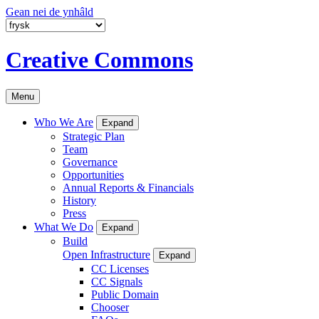
Gean nei de ynhâld
Creative Commons
Menu
Who We Are
Expand
Strategic Plan
Team
Governance
Opportunities
Annual Reports & Financials
History
Press
What We Do
Expand
Build
Open Infrastructure
Expand
CC Licenses
CC Signals
Public Domain
Chooser