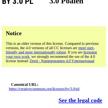
BY 3.0 PL
3.0 Poalen
Notice
This is an older version of this license. Compared to previous
versions, the 4.0 versions of all CC licenses are
more user-
friendly and more internationally robust
. If you are
licensing
your own work
, we strongly recommend the use of the 4.0
license instead:
Deed - Nammeneamen 4.0 Ynternasjonaal
Canonical URL
https://creativecommons.org/licenses/by/3.0/pl/
See the legal code