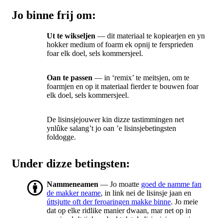
Jo binne frij om:
Ut te wikseljen
— dit materiaal te kopiearjen en yn
hokker medium of foarm ek opnij te fersprieden
foar elk doel, sels kommersjeel.
Oan te passen
— in ‘remix’ te meitsjen, om te
foarmjen en op it materiaal fierder te bouwen foar
elk doel, sels kommersjeel.
De lisinsjejouwer kin dizze tastimmingen net
ynlûke salang’t jo oan ’e lisinsjebetingsten
foldogge.
Under dizze betingsten:
Nammeneamen
— Jo moatte
goed de namme fan
de makker neame
, in link nei de lisinsje jaan en
úttsjutte oft der feroaringen makke binne
. Jo meie
dat op elke ridlike manier dwaan, mar net op in