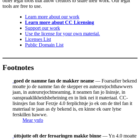
other legal tools that allow creators to share their work. Our legal
tools are free to use.
Learn more about our work
Learn more about CC Licensing
Support our work
Use the license for your own material.
Licenses List
Public Domain List
Footnotes
goed de namme fan de makker neame
— Foarsafier bekend
moatte jo de namme fan de skepper en auteursrjochthawwers
jaan, in auteursrjochtneaming, it neamen fan jo lisinsje, in
oanspraaklikheidsbeheining en in link nei it materiaal. CC-
lisinsjes fan foar Ferzje 4.0 ferplichtsje jo ek om de titel fan it
materiaal te jaan as dy bekend is, en kinne ek oare lytse
ferskillen hawwe.
Mear ynfo
úttsjutte oft der feroaringen makke binne
— Yn 4.0 moatte