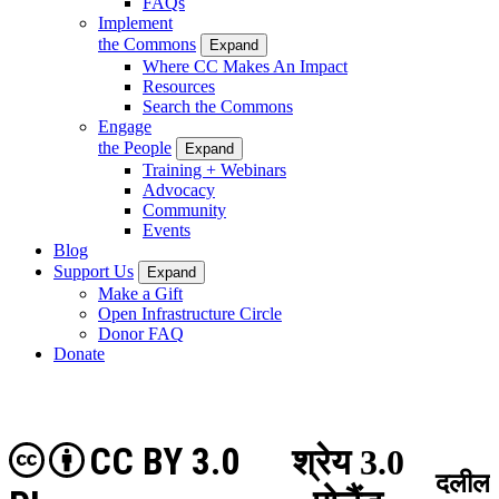
FAQs
Implement
the Commons
Expand
Where CC Makes An Impact
Resources
Search the Commons
Engage
the People
Expand
Training + Webinars
Advocacy
Community
Events
Blog
Support Us
Expand
Make a Gift
Open Infrastructure Circle
Donor FAQ
Donate
CC BY 3.0
श्रेय 3.0
दलील