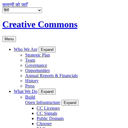
सामग्री को जाएँ
Creative Commons
Menu
Who We Are
Expand
Strategic Plan
Team
Governance
Opportunities
Annual Reports & Financials
History
Press
What We Do
Expand
Build
Open Infrastructure
Expand
CC Licenses
CC Signals
Public Domain
Chooser