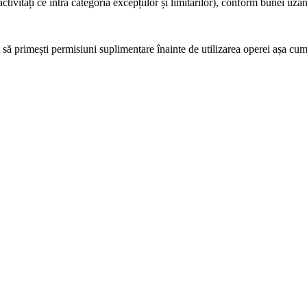
ctivități ce intră categoria excepțiilor și limitărilor), conform bunei uza
să primești permisiuni suplimentare înainte de utilizarea operei așa cum