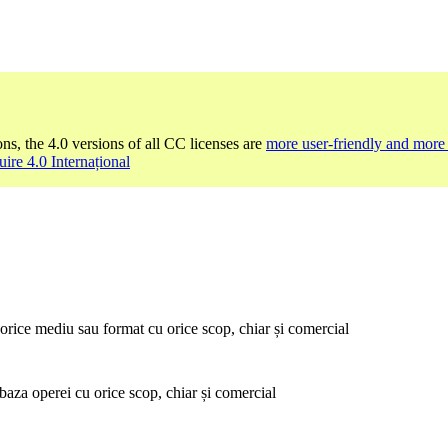
ons, the 4.0 versions of all CC licenses are
more user-friendly and more 
uire 4.0 Internațional
orice mediu sau format cu orice scop, chiar și comercial
baza operei cu orice scop, chiar și comercial