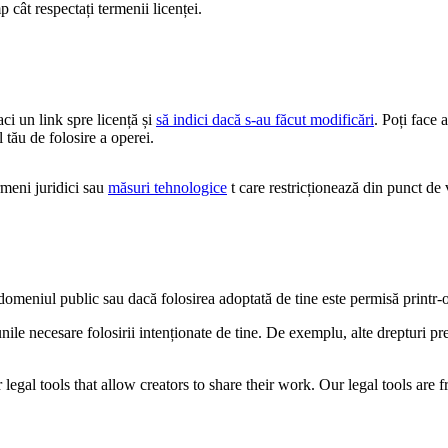
 cât respectați termenii licenței.
faci un link spre licență și
să indici dacă s-au făcut modificări
. Poți face 
 tău de folosire a operei.
eni juridici sau
măsuri tehnologice
t care restricționează din punct de v
n domeniul public sau dacă folosirea adoptată de tine este permisă printr-
iunile necesare folosirii intenționate de tine. De exemplu, alte drepturi 
gal tools that allow creators to share their work. Our legal tools are fr