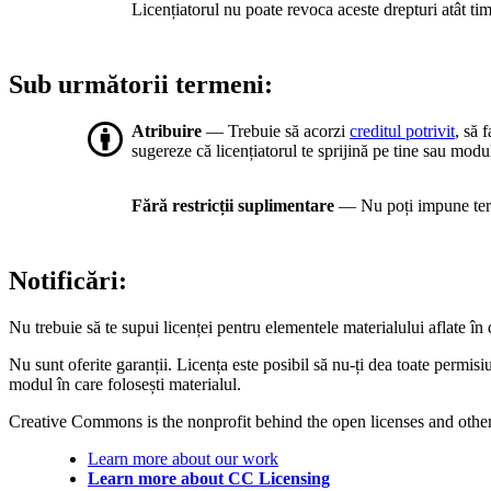
Licențiatorul nu poate revoca aceste drepturi atât timp
Sub următorii termeni:
Atribuire
— Trebuie să acorzi
creditul potrivit
, să 
sugereze că licențiatorul te sprijină pe tine sau modul
Fără restricții suplimentare
— Nu poți impune term
Notificări:
Nu trebuie să te supui licenței pentru elementele materialului aflate î
Nu sunt oferite garanții. Licența este posibil să nu-ți dea toate permis
modul în care folosești materialul.
Creative Commons is the nonprofit behind the open licenses and other le
Learn more about our work
Learn more about CC Licensing