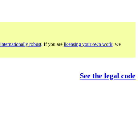
internationally robust
. If you are
licensing your own work
, we
See the legal code