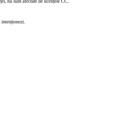
nței, nu sunt afectate de licențele CC.
 intenționezi.