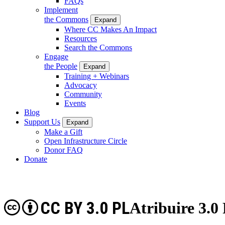
FAQs
Implement
the Commons
Expand
Where CC Makes An Impact
Resources
Search the Commons
Engage
the People
Expand
Training + Webinars
Advocacy
Community
Events
Blog
Support Us
Expand
Make a Gift
Open Infrastructure Circle
Donor FAQ
Donate
CC BY 3.0 PL
Atribuire 3.0