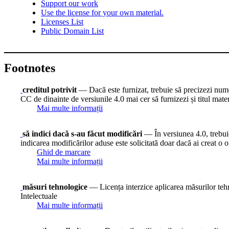
Support our work
Use the license for your own material.
Licenses List
Public Domain List
Footnotes
creditul potrivit
— Dacă este furnizat, trebuie să precizezi numele
CC de dinainte de versiunile 4.0 mai cer să furnizezi și titul mate
Mai multe informații
să indici dacă s-au făcut modificări
— În versiunea 4.0, trebuie 
indicarea modificărilor aduse este solicitată doar dacă ai creat o o
Ghid de marcare
Mai multe informații
măsuri tehnologice
— Licența interzice aplicarea măsurilor tehno
Intelectuale
Mai multe informații