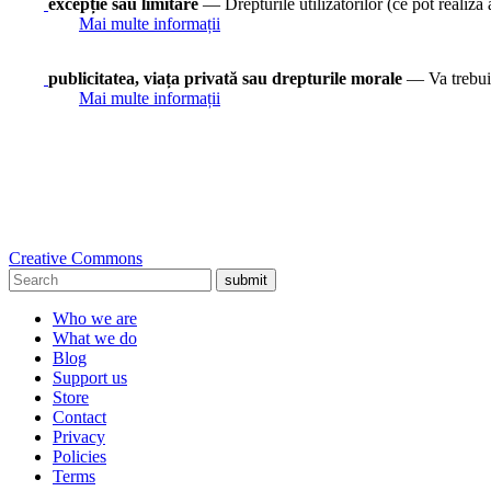
excepție sau limitare
— Drepturile utilizatorilor (ce pot realiza a
Mai multe informații
publicitatea, viața privată sau drepturile morale
— Va trebui 
Mai multe informații
Creative Commons
submit
Who we are
What we do
Blog
Support us
Store
Contact
Privacy
Policies
Terms