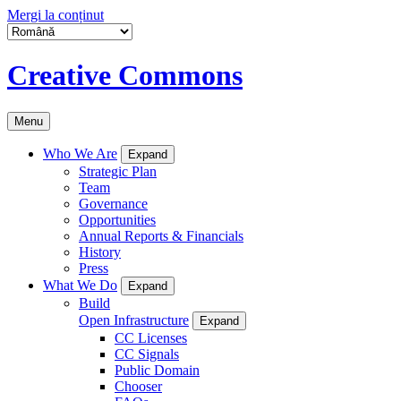
Mergi la conținut
Creative Commons
Menu
Who We Are
Expand
Strategic Plan
Team
Governance
Opportunities
Annual Reports & Financials
History
Press
What We Do
Expand
Build
Open Infrastructure
Expand
CC Licenses
CC Signals
Public Domain
Chooser