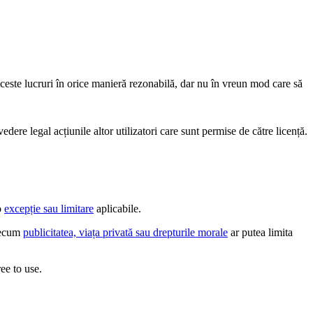
aceste lucruri în orice manieră rezonabilă, dar nu în vreun mod care să
edere legal acțiunile altor utilizatori care sunt permise de către licență.
o
excepție sau limitare
aplicabile.
precum
publicitatea, viața privată sau drepturile morale
ar putea limita
ee to use.