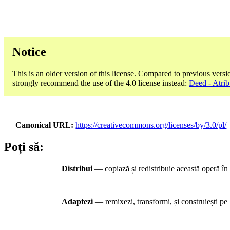
Notice
This is an older version of this license. Compared to previous versi
strongly recommend the use of the 4.0 license instead:
Deed - Atrib
Canonical URL
https://creativecommons.org/licenses/by/3.0/pl/
Poți să:
Distribui
— copiază și redistribuie această operă în 
Adaptezi
— remixezi, transformi, și construiești pe 