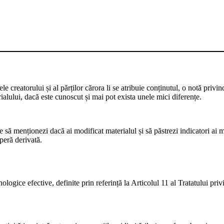
 creatorului și al părților cărora li se atribuie conținutul, o notă privin
rialului, dacă este cunoscut și mai pot exista unele mici diferențe.
să menționezi dacă ai modificat materialul și să păstrezi indicatori ai mo
peră derivată.
logice efective, definite prin referință la Articolul 11 al Tratatului pr