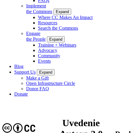
FAQs
Implement
the Commons
Expand
Where CC Makes An Impact
Resources
Search the Commons
Engage
the People
Expand
Training + Webinars
Advocacy
Community
Events
Blog
Support Us
Expand
Make a Gift
Open Infrastructure Circle
Donor FAQ
Donate
Uvedenie
CC