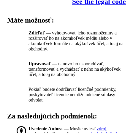
See the legal code
Máte možnosť:
Zdieľať
— vyhotovovať jeho rozmnoženiny a
rozširovať ho na akomkoľvek médiu alebo v
akomkoľvek formáte na akýkoľvek účel, a to aj na
obchodný.
Upravovať
— nanovo ho usporadúvať,
transformovať a vychádzať z neho na akýkoľvek
účel, a to aj na obchodný.
Pokiaľ budete dodržiavať licenčné podmienky,
poskytovateľ licencie nemôže udelené súhlasy
odvolať.
Za nasledujúcich podmienok:
Uvedenie Autora
— Musíte uviesť
zdroj
,