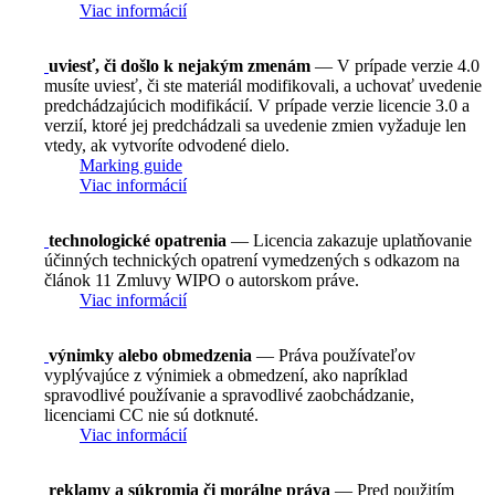
Viac informácií
uviesť, či došlo k nejakým zmenám
— V prípade verzie 4.0
musíte uviesť, či ste materiál modifikovali, a uchovať uvedenie
predchádzajúcich modifikácií. V prípade verzie licencie 3.0 a
verzií, ktoré jej predchádzali sa uvedenie zmien vyžaduje len
vtedy, ak vytvoríte odvodené dielo.
Marking guide
Viac informácií
technologické opatrenia
— Licencia zakazuje uplatňovanie
účinných technických opatrení vymedzených s odkazom na
článok 11 Zmluvy WIPO o autorskom práve.
Viac informácií
výnimky alebo obmedzenia
— Práva používateľov
vyplývajúce z výnimiek a obmedzení, ako napríklad
spravodlivé používanie a spravodlivé zaobchádzanie,
licenciami CC nie sú dotknuté.
Viac informácií
reklamy a súkromia či morálne práva
— Pred použitím