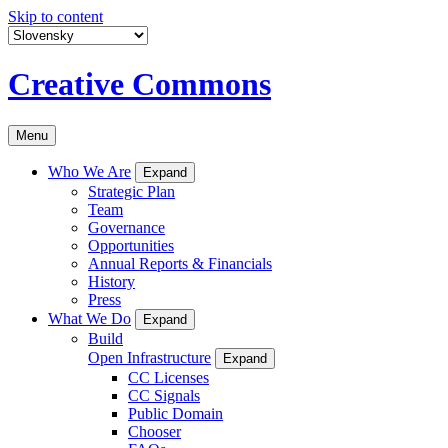
Skip to content
Creative Commons
Menu
Who We Are
Expand
Strategic Plan
Team
Governance
Opportunities
Annual Reports & Financials
History
Press
What We Do
Expand
Build
Open Infrastructure
Expand
CC Licenses
CC Signals
Public Domain
Chooser