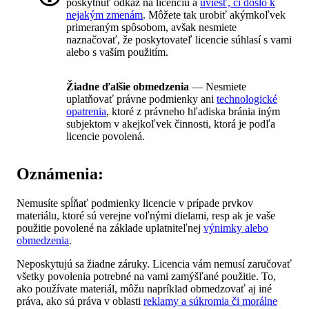
poskytnúť odkaz na licenciu a
uviesť, či došlo k
nejakým zmenám
. Môžete tak urobiť akýmkoľvek
primeraným spôsobom, avšak nesmiete
naznačovať, že poskytovateľ licencie súhlasí s vami
alebo s vaším použitím.
Žiadne ďalšie obmedzenia
— Nesmiete
uplatňovať právne podmienky ani
technologické
opatrenia
, ktoré z právneho hľadiska bránia iným
subjektom v akejkoľvek činnosti, ktorá je podľa
licencie povolená.
Oznámenia:
Nemusíte spĺňať podmienky licencie v prípade prvkov
materiálu, ktoré sú verejne voľnými dielami, resp ak je vaše
použitie povolené na základe uplatniteľnej
výnimky alebo
obmedzenia
.
Neposkytujú sa žiadne záruky. Licencia vám nemusí zaručovať
všetky povolenia potrebné na vami zamýšľané použitie. To,
ako používate materiál, môžu napríklad obmedzovať aj iné
práva, ako sú práva v oblasti
reklamy a súkromia či morálne