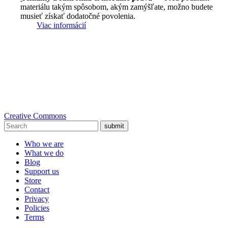
materiálu takým spôsobom, akým zamýšľate, možno budete
musieť získať dodatočné povolenia.
Viac informácií
Creative Commons
submit
Who we are
What we do
Blog
Support us
Store
Contact
Privacy
Policies
Terms