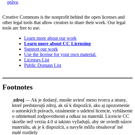
práva
.
Creative Commons is the nonprofit behind the open licenses and
other legal tools that allow creators to share their work. Our legal
tools are free to use.
Learn more about our work
Learn more about CC Licensing
Support our work
Use the license for your own material.
Licenses List
Public Domain List
Footnotes
zdroj
— Ak je dodaný, musíte uviesť meno tvorcu a strany,
ktoré predstavujú zdroj, ak sú k dispozícii, ako aj upozornenie
o autorských právach, oznámenie o udelení licencie, vyhlásenie
o odmietnutí zodpovednosti a odkaz na materiál. Licencie CC
skoršie než verzia 4.0 si takisto vyžadujú, aby ste uviedli názov
materiálu, ak je k dispozícii, a navyše môžu obsahovať iné
malé rozdiely