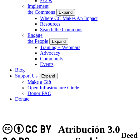
FAQs
Implement
the Commons
Expand
Where CC Makes An Impact
Resources
Search the Commons
Engage
the People
Expand
Training + Webinars
Advocacy
Community
Events
Blog
Support Us
Expand
Make a Gift
Open Infrastructure Circle
Donor FAQ
Donate
CC BY
Atribución 3.0
Deed