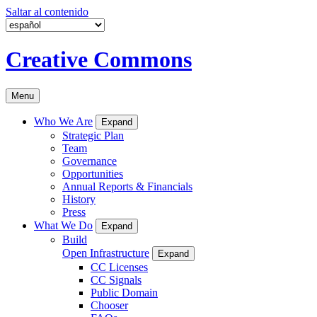
Saltar al contenido
Creative Commons
Menu
Who We Are
Expand
Strategic Plan
Team
Governance
Opportunities
Annual Reports & Financials
History
Press
What We Do
Expand
Build
Open Infrastructure
Expand
CC Licenses
CC Signals
Public Domain
Chooser