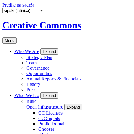
Pređite na sadržaj
Creative Commons
Menu
Who We Are
Expand
Strategic Plan
Team
Governance
Opportunities
Annual Reports & Financials
History
Press
What We Do
Expand
Build
Open Infrastructure
Expand
CC Licenses
CC Signals
Public Domain
Chooser