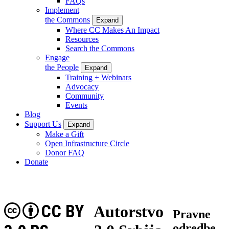
FAQs
Implement
the Commons
Expand
Where CC Makes An Impact
Resources
Search the Commons
Engage
the People
Expand
Training + Webinars
Advocacy
Community
Events
Blog
Support Us
Expand
Make a Gift
Open Infrastructure Circle
Donor FAQ
Donate
CC BY
Autorstvo
Pravne
odredbe