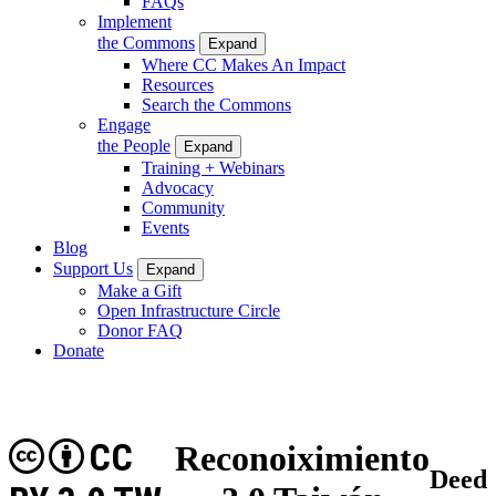
FAQs
Implement
the Commons
Expand
Where CC Makes An Impact
Resources
Search the Commons
Engage
the People
Expand
Training + Webinars
Advocacy
Community
Events
Blog
Support Us
Expand
Make a Gift
Open Infrastructure Circle
Donor FAQ
Donate
CC
Reconoiximiento
Deed