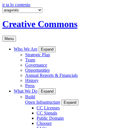
ir ta lo conteniu
Creative Commons
Menu
Who We Are
Expand
Strategic Plan
Team
Governance
Opportunities
Annual Reports & Financials
History
Press
What We Do
Expand
Build
Open Infrastructure
Expand
CC Licenses
CC Signals
Public Domain
Chooser