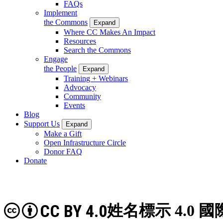
FAQs
Implement
the Commons
Expand
Where CC Makes An Impact
Resources
Search the Commons
Engage
the People
Expand
Training + Webinars
Advocacy
Community
Events
Blog
Support Us
Expand
Make a Gift
Open Infrastructure Circle
Donor FAQ
Donate
CC BY 4.0
姓名標示 4.0 國