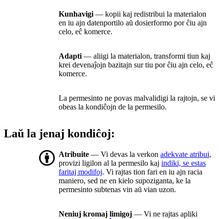
Kunhavigi
— kopii kaj redistribui la materialon
en iu ajn datenportilo aŭ dosierformo por ĉiu ajn
celo, eĉ komerce.
Adapti
— aliigi la materialon, transformi tiun kaj
krei devenaĵojn bazitajn sur tiu por ĉiu ajn celo, eĉ
komerce.
La permesinto ne povas malvalidigi la rajtojn, se vi
obeas la kondiĉojn de la permesilo.
Laŭ la jenaj kondiĉoj:
Atribuite
— Vi devas la verkon
adekvate atribui
,
provizi ligilon al la permesilo kaj
indiki, se estas
faritaj modifoj
. Vi rajtas tion fari en iu ajn racia
maniero, sed ne en kielo supoziganta, ke la
permesinto subtenas vin aŭ vian uzon.
Neniuj kromaj limigoj
— Vi ne rajtas apliki