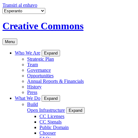
Transiri al enhavo
Creative Commons
Menu
Who We Are
Expand
Strategic Plan
Team
Governance
Opportunities
Annual Reports & Financials
History
Press
What We Do
Expand
Build
Open Infrastructure
Expand
CC Licenses
CC Signals
Public Domain
Chooser