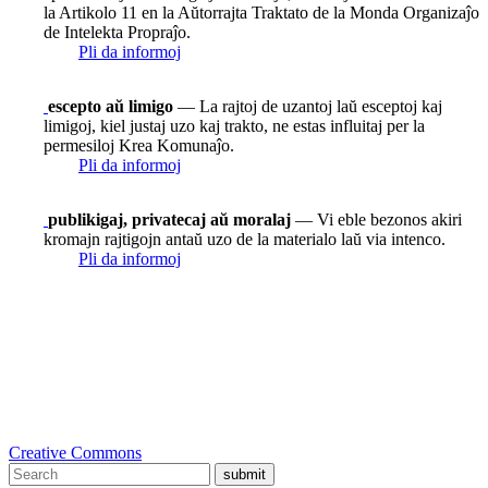
la Artikolo 11 en la Aŭtorrajta Traktato de la Monda Organizaĵo
de Intelekta Propraĵo.
Pli da informoj
escepto aŭ limigo
— La rajtoj de uzantoj laŭ esceptoj kaj
limigoj, kiel justaj uzo kaj trakto, ne estas influitaj per la
permesiloj Krea Komunaĵo.
Pli da informoj
publikigaj, privatecaj aŭ moralaj
— Vi eble bezonos akiri
kromajn rajtigojn antaŭ uzo de la materialo laŭ via intenco.
Pli da informoj
Creative Commons
submit