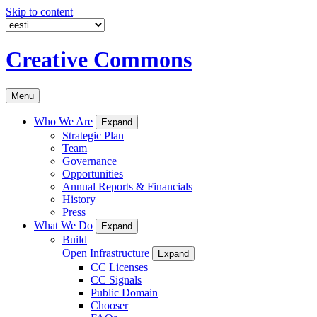
Skip to content
Creative Commons
Menu
Who We Are
Expand
Strategic Plan
Team
Governance
Opportunities
Annual Reports & Financials
History
Press
What We Do
Expand
Build
Open Infrastructure
Expand
CC Licenses
CC Signals
Public Domain
Chooser