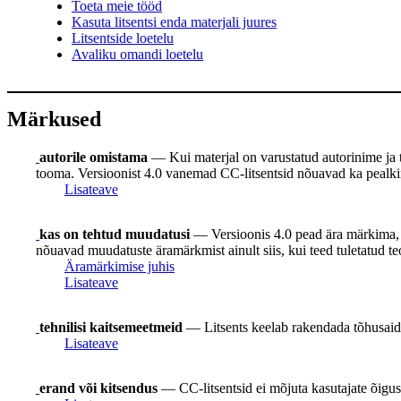
Toeta meie tööd
Kasuta litsentsi enda materjali juures
Litsentside loetelu
Avaliku omandi loetelu
Märkused
autorile omistama
— Kui materjal on varustatud autorinime ja teis
tooma. Versioonist 4.0 vanemad CC-litsentsid nõuavad ka pealkirja
Lisateave
kas on tehtud muudatusi
— Versioonis 4.0 pead ära märkima, k
nõuavad muudatuste äramärkmist ainult siis, kui teed tuletatud te
Äramärkimise juhis
Lisateave
tehnilisi kaitsemeetmeid
— Litsents keelab rakendada tõhusaid 
Lisateave
erand või kitsendus
— CC-litsentsid ei mõjuta kasutajate õigusi