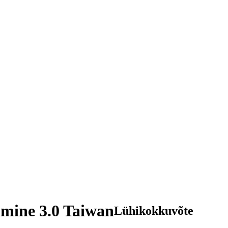
amine 3.0 Taiwan
Lühikokkuvõte