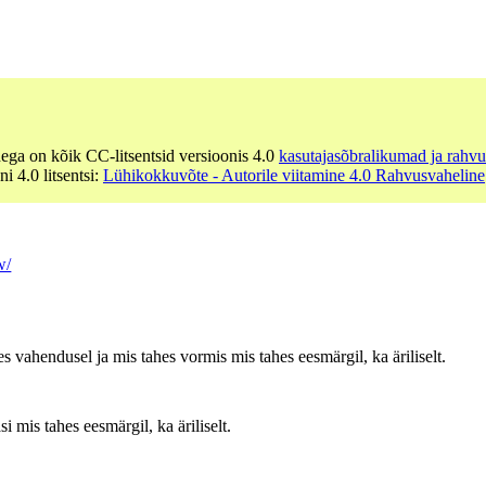
dega on kõik CC-litsentsid versioonis 4.0
kasutajasõbralikumad ja rahvu
ni 4.0 litsentsi:
Lühikokkuvõte - Autorile viitamine 4.0 Rahvusvaheline
w/
es vahendusel ja mis tahes vormis mis tahes eesmärgil, ka äriliselt.
 mis tahes eesmärgil, ka äriliselt.