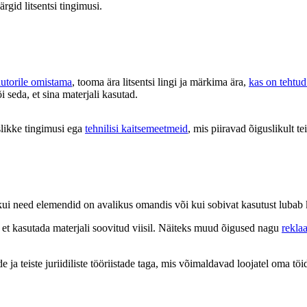
ärgid litsentsi tingimusi.
autorile omistama
, tooma ära litsentsi lingi ja märkima ära,
kas on tehtu
õi seda, et sina materjali kasutad.
likke tingimusi ega
tehnilisi kaitsemeetmeid
, mis piiravad õiguslikult tei
s, kui need elemendid on avalikus omandis või kui sobivat kasutust luba
d, et kasutada materjali soovitud viisil. Näiteks muud õigused nagu
rekla
a teiste juriidiliste tööriistade taga, mis võimaldavad loojatel oma töid