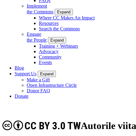
FAQs
Implement
the Commons
Expand
Where CC Makes An Impact
Resources
Search the Commons
Engage
the People
Expand
Training + Webinars
Advocacy
Community
Events
Blog
Support Us
Expand
Make a Gift
Open Infrastructure Circle
Donor FAQ
Donate
CC BY 3.0 TW
Autorile viit