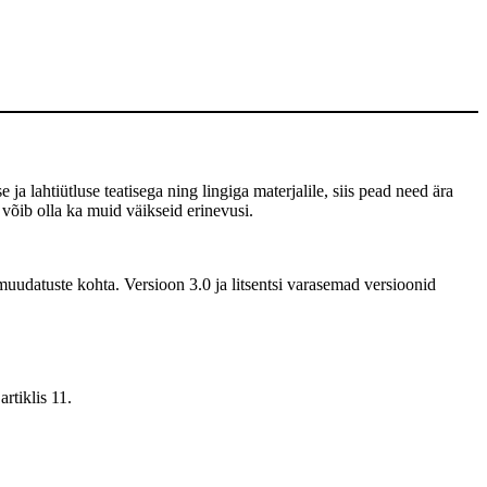
 ja lahtiütluse teatisega ning lingiga materjalile, siis pead need ära
 võib olla ka muid väikseid erinevusi.
uudatuste kohta. Versioon 3.0 ja litsentsi varasemad versioonid
rtiklis 11.