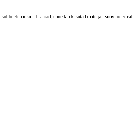
ul tuleb hankida lisaload, enne kui kasutad materjali soovitud viisil.