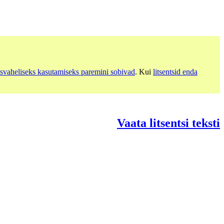
svaheliseks kasutamiseks paremini sobivad
. Kui
litsentsid enda
Vaata litsentsi teksti