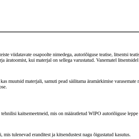
te viidatavate osapoolte nimedega, autoriõiguse teatise, litsentsi teatise
 äratoomist, kui materjal on sellega varustatud. Vanematel litsentsidel
as muutsid materjali, samuti pead säilitama äramärkimise varasemate m
ose.
tehnilisi kaitsemeetmeid, mis on määratletud WIPO autoriõiguse leppe a
, mis tulenevad eranditest ja kitsendustest nagu õigustatud kasutus.