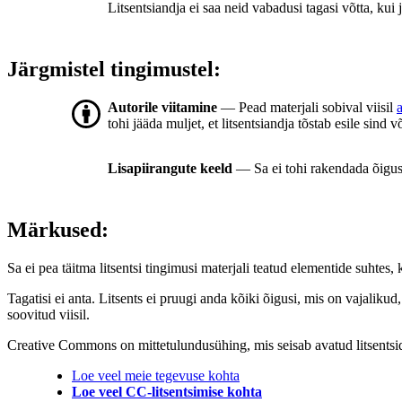
Litsentsiandja ei saa neid vabadusi tagasi võtta, kui j
Järgmistel tingimustel:
Autorile viitamine
— Pead materjali sobival viisil
tohi jääda muljet, et litsentsiandja tõstab esile sind v
Lisapiirangute keeld
— Sa ei tohi rakendada õigus
Märkused:
Sa ei pea täitma litsentsi tingimusi materjali teatud elementide suhte
Tagatisi ei anta. Litsents ei pruugi anda kõiki õigusi, mis on vajaliku
soovitud viisil.
Creative Commons on mittetulundusühing, mis seisab avatud litsentside j
Loe veel meie tegevuse kohta
Loe veel CC-litsentsimise kohta