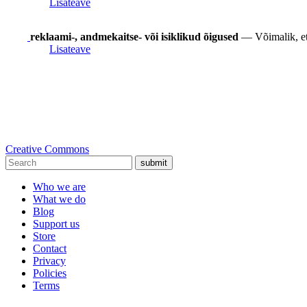
Lisateave
reklaami-, andmekaitse- või isiklikud õigused
— Võimalik, et s
Lisateave
Creative Commons
submit
Who we are
What we do
Blog
Support us
Store
Contact
Privacy
Policies
Terms