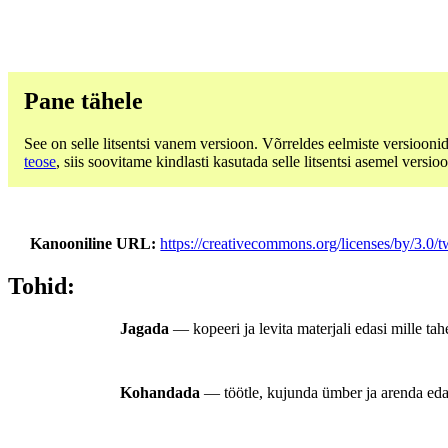
Pane tähele
See on selle litsentsi vanem versioon. Võrreldes eelmiste versiooni
teose
, siis soovitame kindlasti kasutada selle litsentsi asemel versioo
Kanooniline URL
https://creativecommons.org/licenses/by/3.0/t
Tohid:
Jagada
— kopeeri ja levita materjali edasi mille tah
Kohandada
— töötle, kujunda ümber ja arenda edasi