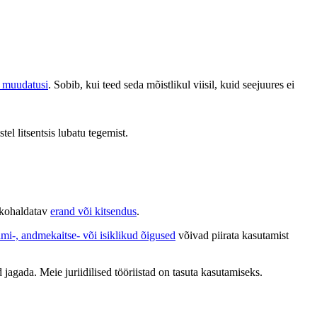
d muudatusi
. Sobib, kui teed seda mõistlikul viisil, kuid seejuures ei
stel litsentsis lubatu tegemist.
b kohaldatav
erand või kitsendus
.
ami-, andmekaitse- või isiklikud õigused
võivad piirata kasutamist
 jagada. Meie juriidilised tööriistad on tasuta kasutamiseks.