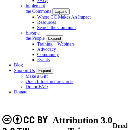
FAQs
Implement
the Commons
Expand
Where CC Makes An Impact
Resources
Search the Commons
Engage
the People
Expand
Training + Webinars
Advocacy
Community
Events
Blog
Support Us
Expand
Make a Gift
Open Infrastructure Circle
Donor FAQ
Donate
CC BY
Attribution 3.0
Deed