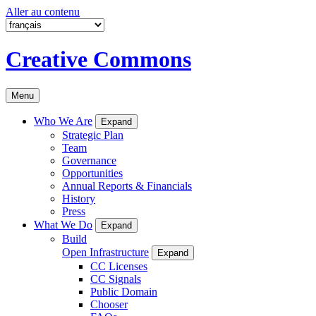
Aller au contenu
Creative Commons
Menu
Who We Are
Expand
Strategic Plan
Team
Governance
Opportunities
Annual Reports & Financials
History
Press
What We Do
Expand
Build
Open Infrastructure
Expand
CC Licenses
CC Signals
Public Domain
Chooser