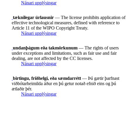
Nánari upplýsingar
tæknilegar úrlausnir
— The license prohibits application of
effective technological measures, defined with reference to
Article 11 of the WIPO Copyright Treaty.
Nánari upplýsingar
undanþágum eða takmörkunum
— The rights of users
under exceptions and limitations, such as fair use and fair
dealing, are not affected by the CC licenses.
Nánari upplýsingar
birtingu, friðhelgi, eða sæmdarrétt
— Þú gætir þarfnast
viðbótarheimilda áður en þú getur notað efnið eins og þú
ætlaðir þér.
Nánari upplýsingar