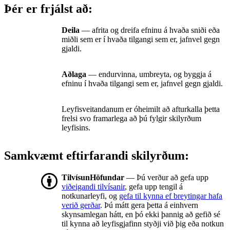
Þér er frjálst að:
Deila
— afrita og dreifa efninu á hvaða sniði eða
miðli sem er í hvaða tilgangi sem er, jafnvel gegn
gjaldi.
Aðlaga
— endurvinna, umbreyta, og byggja á
efninu í hvaða tilgangi sem er, jafnvel gegn gjaldi.
Leyfisveitandanum er óheimilt að afturkalla þetta
frelsi svo framarlega að þú fylgir skilyrðum
leyfisins.
Samkvæmt eftirfarandi skilyrðum:
TilvísunHöfundar
— Þú verður að gefa upp
viðeigandi tilvísanir
, gefa upp tengil á
notkunarleyfi, og
gefa til kynna ef breytingar hafa
verið gerðar
. Þú mátt gera þetta á einhvern
skynsamlegan hátt, en þó ekki þannig að gefið sé
til kynna að leyfisgjafinn styðji við þig eða notkun