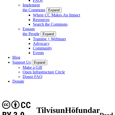
FAQs
Implement
the Commons
Expand
Where CC Makes An Impact
Resources
Search the Commons
Engage
the People
Expand
Training + Webinars
Advocacy
Community
Events
Blog
Support Us
Expand
Make a Gift
Open Infrastructure Circle
Donor FAQ
Donate
CC
TilvísunHöfundar
Deed