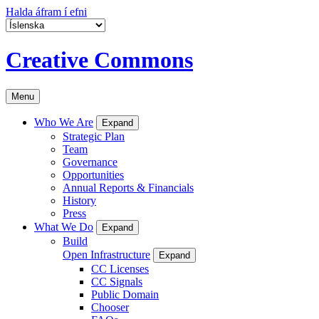
Halda áfram í efni
Creative Commons
Menu
Who We Are
Expand
Strategic Plan
Team
Governance
Opportunities
Annual Reports & Financials
History
Press
What We Do
Expand
Build
Open Infrastructure
Expand
CC Licenses
CC Signals
Public Domain
Chooser