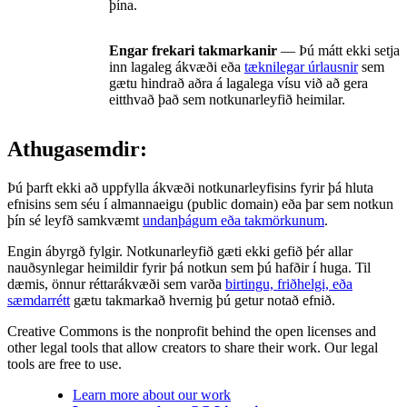
þína.
Engar frekari takmarkanir
— Þú mátt ekki setja
inn lagaleg ákvæði eða
tæknilegar úrlausnir
sem
gætu hindrað aðra á lagalega vísu við að gera
eitthvað það sem notkunarleyfið heimilar.
Athugasemdir:
Þú þarft ekki að uppfylla ákvæði notkunarleyfisins fyrir þá hluta
efnisins sem séu í almannaeigu (public domain) eða þar sem notkun
þín sé leyfð samkvæmt
undanþágum eða takmörkunum
.
Engin ábyrgð fylgir. Notkunarleyfið gæti ekki gefið þér allar
nauðsynlegar heimildir fyrir þá notkun sem þú hafðir í huga. Til
dæmis, önnur réttarákvæði sem varða
birtingu, friðhelgi, eða
sæmdarrétt
gætu takmarkað hvernig þú getur notað efnið.
Creative Commons is the nonprofit behind the open licenses and
other legal tools that allow creators to share their work. Our legal
tools are free to use.
Learn more about our work