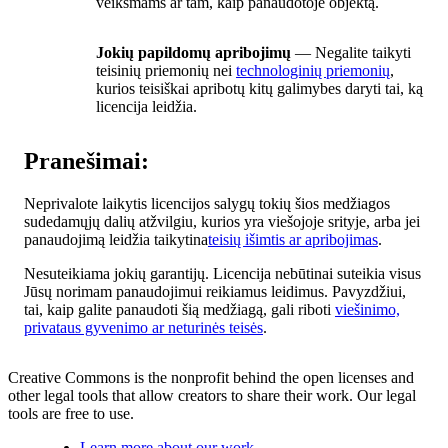
veiksmams ar tam, kaip panaudotoje objektą.
Jokių papildomų apribojimų
— Negalite taikyti
teisinių priemonių nei
technologinių priemonių
,
kurios teisiškai apribotų kitų galimybes daryti tai, ką
licencija leidžia.
Pranešimai:
Neprivalote laikytis licencijos salygų tokių šios medžiagos
sudedamųjų dalių atžvilgiu, kurios yra viešojoje srityje, arba jei
panaudojimą leidžia taikytina
teisių išimtis ar apribojimas
.
Nesuteikiama jokių garantijų. Licencija nebūtinai suteikia visus
Jūsų norimam panaudojimui reikiamus leidimus. Pavyzdžiui,
tai, kaip galite panaudoti šią medžiagą, gali riboti
viešinimo,
privataus gyvenimo ar neturinės teisės
.
Creative Commons is the nonprofit behind the open licenses and
other legal tools that allow creators to share their work. Our legal
tools are free to use.
Learn more about our work