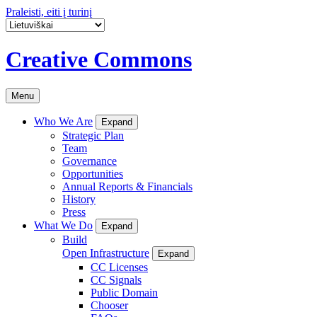
Praleisti, eiti į turinį
Creative Commons
Menu
Who We Are
Expand
Strategic Plan
Team
Governance
Opportunities
Annual Reports & Financials
History
Press
What We Do
Expand
Build
Open Infrastructure
Expand
CC Licenses
CC Signals
Public Domain
Chooser