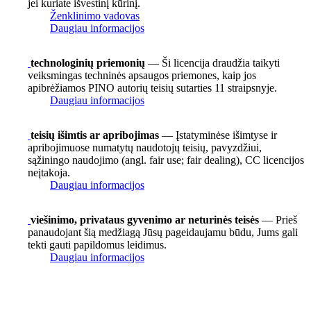
jei kuriate išvestinį kūrinį.
Ženklinimo vadovas
Daugiau informacijos
technologinių priemonių
— Ši licencija draudžia taikyti
veiksmingas techninės apsaugos priemones, kaip jos
apibrėžiamos PINO autorių teisių sutarties 11 straipsnyje.
Daugiau informacijos
teisių išimtis ar apribojimas
— Įstatyminėse išimtyse ir
apribojimuose numatytų naudotojų teisių, pavyzdžiui,
sąžiningo naudojimo (angl. fair use; fair dealing), CC licencijos
neįtakoja.
Daugiau informacijos
viešinimo, privataus gyvenimo ar neturinės teisės
— Prieš
panaudojant šią medžiagą Jūsų pageidaujamu būdu, Jums gali
tekti gauti papildomus leidimus.
Daugiau informacijos