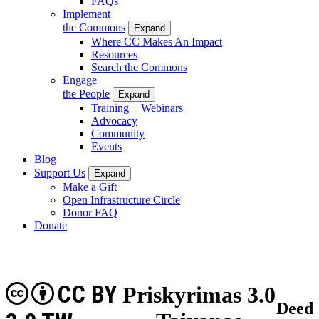
FAQs
Implement
the Commons
Expand
Where CC Makes An Impact
Resources
Search the Commons
Engage
the People
Expand
Training + Webinars
Advocacy
Community
Events
Blog
Support Us
Expand
Make a Gift
Open Infrastructure Circle
Donor FAQ
Donate
CC BY
Priskyrimas 3.0
Deed