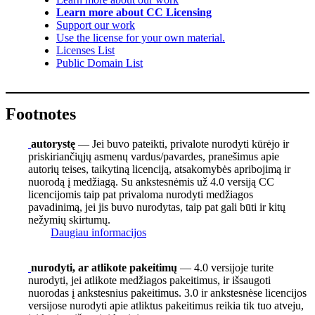
Learn more about CC Licensing
Support our work
Use the license for your own material.
Licenses List
Public Domain List
Footnotes
autorystę
— Jei buvo pateikti, privalote nurodyti kūrėjo ir
priskiriančiųjų asmenų vardus/pavardes, pranešimus apie
autorių teises, taikytiną licenciją, atsakomybės apribojimą ir
nuorodą į medžiagą. Su ankstesnėmis už 4.0 versiją CC
licencijomis taip pat privaloma nurodyti medžiagos
pavadinimą, jei jis buvo nurodytas, taip pat gali būti ir kitų
nežymių skirtumų.
Daugiau informacijos
nurodyti, ar atlikote pakeitimų
— 4.0 versijoje turite
nurodyti, jei atlikote medžiagos pakeitimus, ir išsaugoti
nuorodas į ankstesnius pakeitimus. 3.0 ir ankstesnėse licencijos
versijose nurodyti apie atliktus pakeitimus reikia tik tuo atveju,