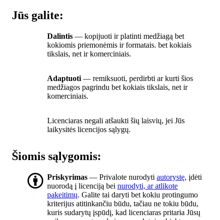
Jūs galite:
Dalintis
— kopijuoti ir platinti medžiagą bet
kokiomis priemonėmis ir formatais. bet kokiais
tikslais, net ir komerciniais.
Adaptuoti
— remiksuoti, perdirbti ar kurti šios
medžiagos pagrindu bet kokiais tikslais, net ir
komerciniais.
Licenciaras negali atšaukti šių laisvių, jei Jūs
laikysitės licencijos sąlygų.
Šiomis sąlygomis:
Priskyrimas
— Privalote nurodyti
autorystę
, įdėti
nuorodą į licenciją bei
nurodyti, ar atlikote
pakeitimų
. Galite tai daryti bet kokiu protingumo
kriterijus atitinkančiu būdu, tačiau ne tokiu būdu,
kuris sudarytų įspūdį, kad licenciaras pritaria Jūsų