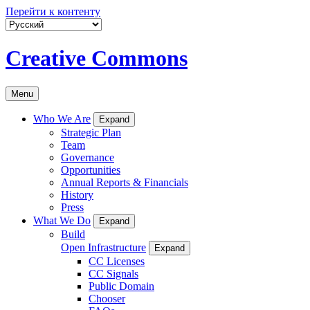
Перейти к контенту
Creative Commons
Menu
Who We Are
Expand
Strategic Plan
Team
Governance
Opportunities
Annual Reports & Financials
History
Press
What We Do
Expand
Build
Open Infrastructure
Expand
CC Licenses
CC Signals
Public Domain
Chooser