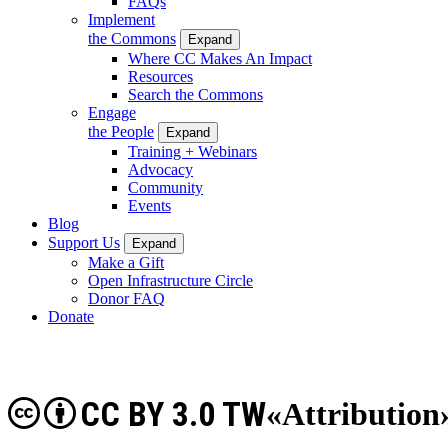
FAQs
Implement
the Commons
Expand
Where CC Makes An Impact
Resources
Search the Commons
Engage
the People
Expand
Training + Webinars
Advocacy
Community
Events
Blog
Support Us
Expand
Make a Gift
Open Infrastructure Circle
Donor FAQ
Donate
CC BY 3.0 TW
«Attribution