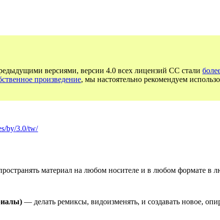
предыдущими версиями, версии 4.0 всех лицензий CC стали
боле
бственное произведение
, мы настоятельно рекомендуем использо
es/by/3.0/tw/
ространять материал на любом носителе и в любом формате в л
риалы)
— делать ремиксы, видоизменять, и создавать новое, опи