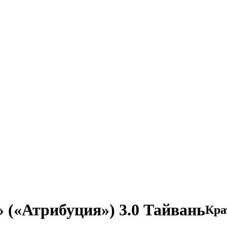
» («Атрибуция») 3.0 Тайвань
Кра