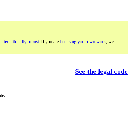
internationally robust
. If you are
licensing your own work
, we
See the legal code
te.