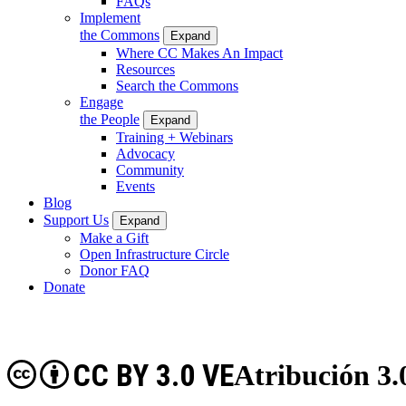
FAQs
Implement
the Commons
Expand
Where CC Makes An Impact
Resources
Search the Commons
Engage
the People
Expand
Training + Webinars
Advocacy
Community
Events
Blog
Support Us
Expand
Make a Gift
Open Infrastructure Circle
Donor FAQ
Donate
CC BY 3.0 VE
Atribución 3.