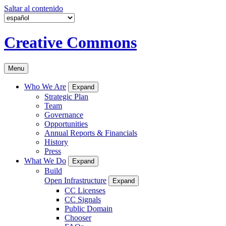
Saltar al contenido
Creative Commons
Menu
Who We Are
Expand
Strategic Plan
Team
Governance
Opportunities
Annual Reports & Financials
History
Press
What We Do
Expand
Build
Open Infrastructure
Expand
CC Licenses
CC Signals
Public Domain
Chooser