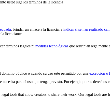
anto usted siga los términos de la licencia
decuada
, brindar un enlace a la licencia, e
indicar si se han realizado ca
 la licenciante.
ar términos legales ni
medidas tecnológicas
que restrinjan legalmente a
 el dominio público o cuando su uso esté permitido por una
excepción o l
ue necesita para el uso que tenga previsto. Por ejemplo, otros derechos
gal tools that allow creators to share their work. Our legal tools are fr