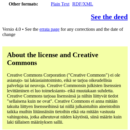
Other formats
Plain Text
RDF/XML
See the deed
Versio 4.0 • See the
errata page
for any corrections and the date of
change
About the license and Creative
Commons
Creative Commons Corporation ("Creative Commons") ei ole
asianajo- tai lakiasiaintoimisto, eikä se tarjoa oikeudellisia
palveluja tai neuvoja. Creative Commonsin julkisten lisenssien
levittäminen ei luo toimeksianto- eikä muutakaan suhdetta.
Creative Commons tarjoaa lisenssinsä ja niihin liittyvät tiedot
"sellaisena kuin ne ovat". Creative Commons ei anna mitään
takuita liittyen lisensseihinsä tai niillä julkaistuihin aineistoihin
taikka muihin liitännäisiin tietoihin eikä ota mitään vastuuta
vahingoista, jotka aiheutuvat niiden käytöstä, siinä määrin kuin
laki tällaisen määräyksen sallii.