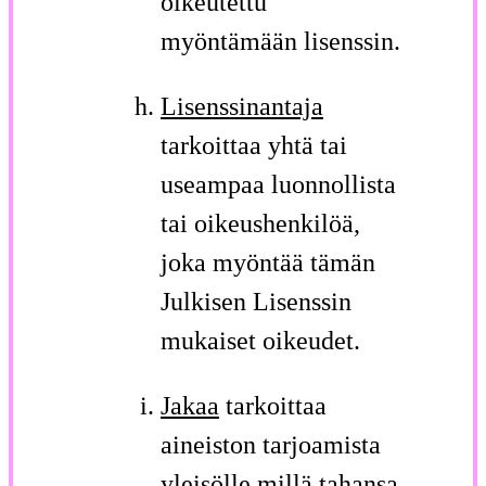
oikeutettu
myöntämään lisenssin.
Lisenssinantaja
tarkoittaa yhtä tai
useampaa luonnollista
tai oikeushenkilöä,
joka myöntää tämän
Julkisen Lisenssin
mukaiset oikeudet.
Jakaa
tarkoittaa
aineiston tarjoamista
yleisölle millä tahansa