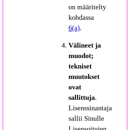
on määritelty
kohdassa
6(a)
.
Välineet ja
muodot;
tekniset
muutokset
ovat
sallittuja
.
Lisenssinantaja
sallii Sinulle
Lisensoitujen