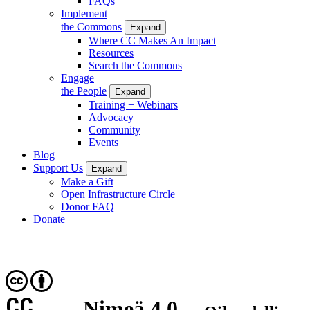
FAQs
Implement
the Commons
Expand
Where CC Makes An Impact
Resources
Search the Commons
Engage
the People
Expand
Training + Webinars
Advocacy
Community
Events
Blog
Support Us
Expand
Make a Gift
Open Infrastructure Circle
Donor FAQ
Donate
CC
Nimeä 4.0