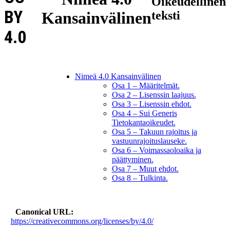
Oikeudellinen
BY
Kansainvälinen
teksti
4.0
Nimeä 4.0 Kansainvälinen
Osa 1 – Määritelmät.
Osa 2 – Lisenssin laajuus.
Osa 3 – Lisenssin ehdot.
Osa 4 – Sui Generis
Tietokantaoikeudet.
Osa 5 – Takuun rajoitus ja
vastuunrajoituslauseke.
Osa 6 – Voimassaoloaika ja
päättyminen.
Osa 7 – Muut ehdot.
Osa 8 – Tulkinta.
Canonical URL
https://creativecommons.org/licenses/by/4.0/