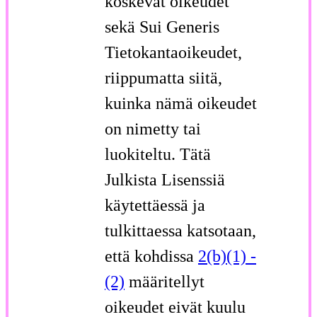
koskevat oikeudet
sekä Sui Generis
Tietokantaoikeudet,
riippumatta siitä,
kuinka nämä oikeudet
on nimetty tai
luokiteltu. Tätä
Julkista Lisenssiä
käytettäessä ja
tulkittaessa katsotaan,
että kohdissa
2(b)(1) -
(2)
määritellyt
oikeudet eivät kuulu