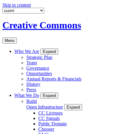
Skip to content
Creative Commons
Menu
Who We Are
Expand
Strategic Plan
Team
Governance
Opportunities
Annual Reports & Financials
History
Press
What We Do
Expand
Build
Open Infrastructure
Expand
CC Licenses
CC Signals
Public Domain
Chooser