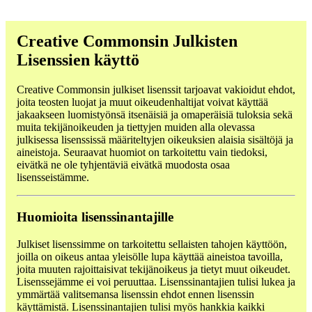
Creative Commonsin Julkisten
Lisenssien käyttö
Creative Commonsin julkiset lisenssit tarjoavat vakioidut ehdot,
joita teosten luojat ja muut oikeudenhaltijat voivat käyttää
jakaakseen luomistyönsä itsenäisiä ja omaperäisiä tuloksia sekä
muita tekijänoikeuden ja tiettyjen muiden alla olevassa
julkisessa lisenssissä määriteltyjen oikeuksien alaisia sisältöjä ja
aineistoja. Seuraavat huomiot on tarkoitettu vain tiedoksi,
eivätkä ne ole tyhjentäviä eivätkä muodosta osaa
lisensseistämme.
Huomioita lisenssinantajille
Julkiset lisenssimme on tarkoitettu sellaisten tahojen käyttöön,
joilla on oikeus antaa yleisölle lupa käyttää aineistoa tavoilla,
joita muuten rajoittaisivat tekijänoikeus ja tietyt muut oikeudet.
Lisenssejämme ei voi peruuttaa. Lisenssinantajien tulisi lukea ja
ymmärtää valitsemansa lisenssin ehdot ennen lisenssin
käyttämistä. Lisenssinantajien tulisi myös hankkia kaikki