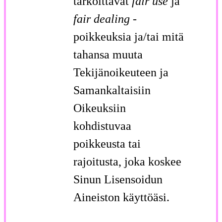
tarkoittavat
fair use
ja
fair dealing
-
poikkeuksia ja/tai mitä
tahansa muuta
Tekijänoikeuteen ja
Samankaltaisiin
Oikeuksiin
kohdistuvaa
poikkeusta tai
rajoitusta, joka koskee
Sinun Lisensoidun
Aineiston käyttöäsi.