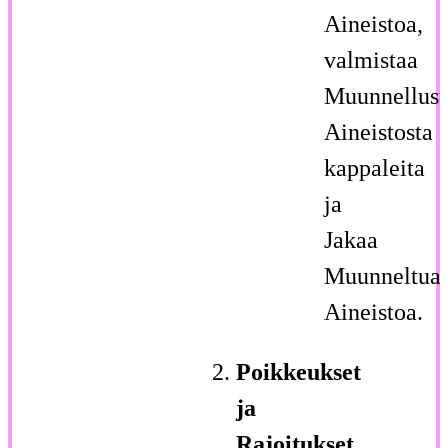
Aineistoa,
valmistaa
Muunnellust
Aineistosta
kappaleita
ja
Jakaa
Muunneltua
Aineistoa.
Poikkeukset
ja
Rajoitukset
.