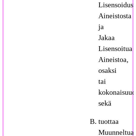
Lisensoidust
Aineistosta
ja
Jakaa
Lisensoitua
Aineistoa,
osaksi
tai
kokonaisuud
sekä
tuottaa
Muunneltua