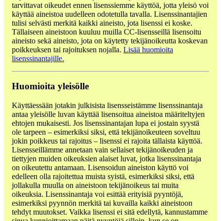
tarvittavat oikeudet ennen lisenssiemme käyttöä, jotta yleisö voi
käyttää aineistoa uudelleen odotetulla tavalla. Lisenssinantajien
tulisi selvästi merkitä kaikki aineisto, jota lisenssi ei koske.
Tällaiseen aineistoon kuuluu muilla CC-lisensseillä lisensoitu
aineisto sekä aineisto, jota on käytetty tekijänoikeutta koskevan
poikkeuksen tai rajoituksen nojalla.
Lisää huomioita
lisenssinantajille.
Huomioita yleisölle
Käyttäessään jotakin julkisista lisensseistämme lisenssinantaja
antaa yleisölle luvan käyttää lisensoitua aineistoa määriteltyjen
ehtojen mukaisesti. Jos lisenssinantajan lupa ei jostain syystä
ole tarpeen – esimerkiksi siksi, että tekijänoikeuteen soveltuu
jokin poikkeus tai rajoitus – lisenssi ei rajoita tällaista käyttöä.
Lisensseillämme annetaan vain sellaiset tekijänoikeuden ja
tiettyjen muiden oikeuksien alaiset luvat, jotka lisenssinantaja
on oikeutettu antamaan. Lisensoidun aineiston käyttö voi
edelleen olla rajoitettua muista syistä, esimerkiksi siksi, että
jollakulla muulla on aineistoon tekijänoikeus tai muita
oikeuksia. Lisenssinantaja voi esittää erityisiä pyyntöjä,
esimerkiksi pyynnön merkitä tai kuvailla kaikki aineistoon
tehdyt muutokset. Vaikka lisenssi ei sitä edellytä, kannustamme
sinua kunnioittamaan näitä pyyntöjä silloin, kun se on