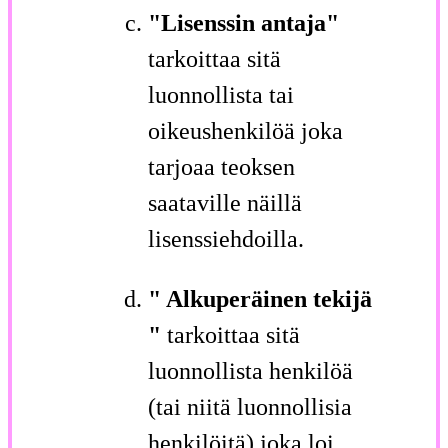
"Lisenssin antaja"
tarkoittaa sitä
luonnollista tai
oikeushenkilöä joka
tarjoaa teoksen
saataville näillä
lisenssiehdoilla.
" Alkuperäinen tekijä
"
tarkoittaa sitä
luonnollista henkilöä
(tai niitä luonnollisia
henkilöitä) joka loi