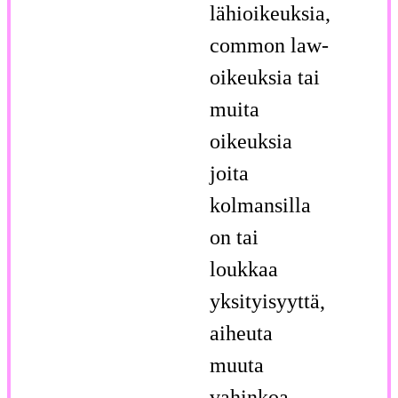
lähioikeuksia,
common law-
oikeuksia tai
muita
oikeuksia
joita
kolmansilla
on tai
loukkaa
yksityisyyttä,
aiheuta
muuta
vahinkoa