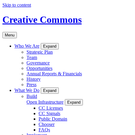
Skip to content
Creative Commons
Menu
Who We Are
Expand
Strategic Plan
Team
Governance
Opportunities
Annual Reports & Financials
History
Press
What We Do
Expand
Build
Open Infrastructure
Expand
CC Licenses
CC Signals
Public Domain
Chooser
FAQs