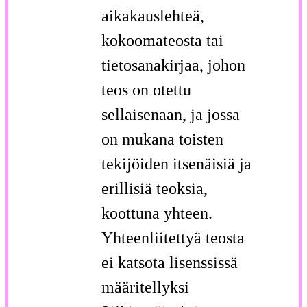
aikakauslehteä,
kokoomateosta tai
tietosana­kirjaa, johon
teos on otettu
sellaisenaan, ja jossa
on mukana toisten
tekijöiden itsenäisiä ja
erillisiä teoksia,
koottuna yhteen.
Yhteenliitettyä teosta
ei katsota lisenssissä
määritellyksi