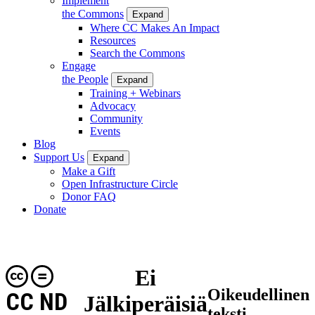
Implement
the Commons
Expand
Where CC Makes An Impact
Resources
Search the Commons
Engage
the People
Expand
Training + Webinars
Advocacy
Community
Events
Blog
Support Us
Expand
Make a Gift
Open Infrastructure Circle
Donor FAQ
Donate
Ei
Oikeudellinen
CC ND
Jälkiperäisiä
teksti