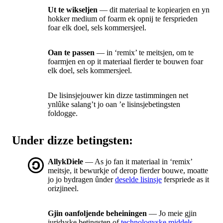
Ut te wikseljen
— dit materiaal te kopiearjen en yn
hokker medium of foarm ek opnij te fersprieden
foar elk doel, sels kommersjeel.
Oan te passen
— in ‘remix’ te meitsjen, om te
foarmjen en op it materiaal fierder te bouwen foar
elk doel, sels kommersjeel.
De lisinsjejouwer kin dizze tastimmingen net
ynlûke salang’t jo oan ’e lisinsjebetingsten
foldogge.
Under dizze betingsten:
AllykDiele
— As jo fan it materiaal in ‘remix’
meitsje, it bewurkje of derop fierder bouwe, moatte
jo jo bydragen ûnder
deselde lisinsje
ferspriede as it
orizjineel.
Gjin oanfoljende beheiningen
— Jo meie gjin
juridyske betingsten of
technologyske middels