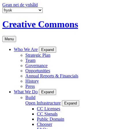
Gean nei de ynhâld
Creative Commons
Menu
Who We Are
Expand
Strategic Plan
Team
Governance
Opportunities
Annual Reports & Financials
History
Press
What We Do
Expand
Build
Open Infrastructure
Expand
CC Licenses
CC Signals
Public Domain
Chooser