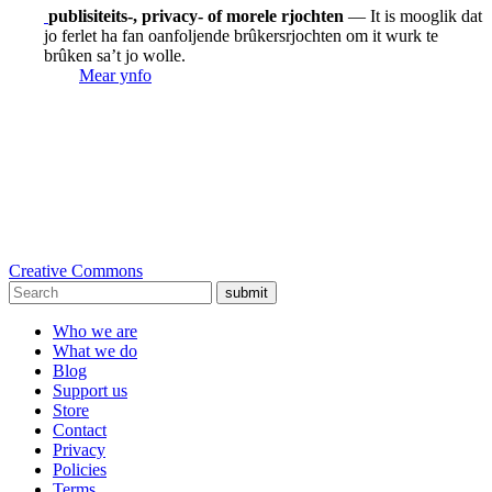
publisiteits-, privacy- of morele rjochten
— It is mooglik dat
jo ferlet ha fan oanfoljende brûkersrjochten om it wurk te
brûken sa’t jo wolle.
Mear ynfo
Creative Commons
submit
Who we are
What we do
Blog
Support us
Store
Contact
Privacy
Policies
Terms