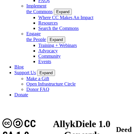
FAQs
Implement
the Commons
Expand
Where CC Makes An Impact
Resources
Search the Commons
Engage
the People
Expand
Training + Webinars
Advocacy
Community
Events
Blog
Support Us
Expand
Make a Gift
Open Infrastructure Circle
Donor FAQ
Donate
CC
AllykDiele 1.0
Deed