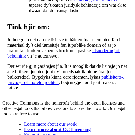
tapasse dy’t oaren juridysk behinderje om wat ek te
dwaan dat de lisinsje tastiet.
Tink hjir om:
Jo hoege jo net oan de lisinsje te hâlden foar eleminten fan it
materiaal dy’t diel útmeitsje fan it publike domein of as jo
foarm fan brûken tastien is troch in tapaslike
útsûndering of
beheining
yn ’e auteurswet.
Der wurde gjin garânsjes jûn. It is mooglik dat de lisinsje jo net
alle brûkersrjochten jout dy’t needsaaklik binne foar jo
brûkersdoel. Bygelyks kinne oare rjochten, lykas
publisiteits-,
privacy- of morele rjochten
, begrinzgje hoe’t jo it materiaal
brûke.
Creative Commons is the nonprofit behind the open licenses and
other legal tools that allow creators to share their work. Our legal
tools are free to use.
Learn more about our work
Learn more about CC Licensing
Support our work