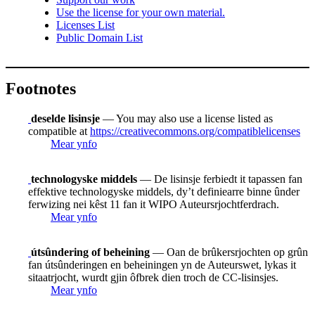
Use the license for your own material.
Licenses List
Public Domain List
Footnotes
deselde lisinsje
— You may also use a license listed as
compatible at
https://creativecommons.org/compatiblelicenses
Mear ynfo
technologyske middels
— De lisinsje ferbiedt it tapassen fan
effektive technologyske middels, dy’t definiearre binne ûnder
ferwizing nei kêst 11 fan it WIPO Auteursrjochtferdrach.
Mear ynfo
útsûndering of beheining
— Oan de brûkersrjochten op grûn
fan útsûnderingen en beheiningen yn de Auteurswet, lykas it
sitaatrjocht, wurdt gjin ôfbrek dien troch de CC-lisinsjes.
Mear ynfo