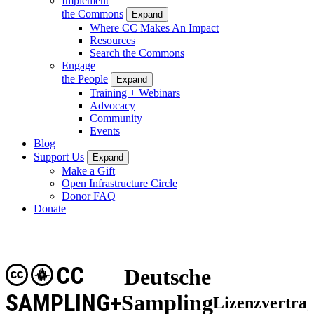
Implement
the Commons
Expand
Where CC Makes An Impact
Resources
Search the Commons
Engage
the People
Expand
Training + Webinars
Advocacy
Community
Events
Blog
Support Us
Expand
Make a Gift
Open Infrastructure Circle
Donor FAQ
Donate
CC
Deutsche
SAMPLING+
Sampling
Lizenzvertra