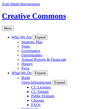
Zum Inhalt überspringen
Creative Commons
Menu
Who We Are
Expand
Strategic Plan
Team
Governance
Opportunities
Annual Reports & Financials
History
Press
What We Do
Expand
Build
Open Infrastructure
Expand
CC Licenses
CC Signals
Public Domain
Chooser
FAQs