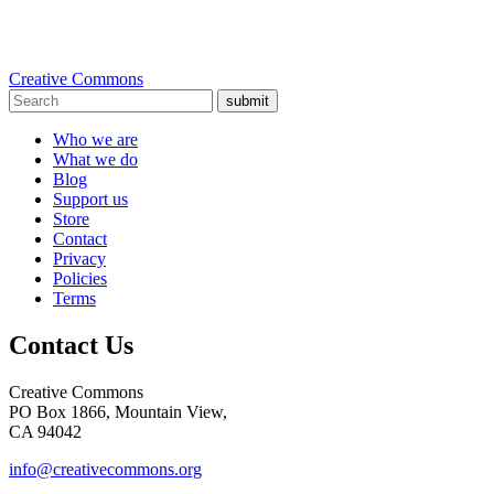
Creative Commons
submit
Who we are
What we do
Blog
Support us
Store
Contact
Privacy
Policies
Terms
Contact Us
Creative Commons
PO Box 1866, Mountain View,
CA 94042
info@creativecommons.org