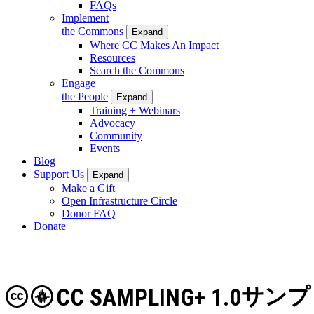
FAQs
Implement
the Commons
Expand
Where CC Makes An Impact
Resources
Search the Commons
Engage
the People
Expand
Training + Webinars
Advocacy
Community
Events
Blog
Support Us
Expand
Make a Gift
Open Infrastructure Circle
Donor FAQ
Donate
CC SAMPLING+ 1.0
サンプ