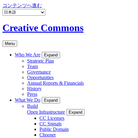
コンテンツへ進む
Creative Commons
Menu
Who We Are
Expand
Strategic Plan
Team
Governance
Opportunities
Annual Reports & Financials
History
Press
What We Do
Expand
Build
Open Infrastructure
Expand
CC Licenses
CC Signals
Public Domain
Chooser