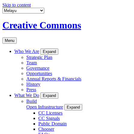
Skip to content
Creative Commons
Menu
Who We Are
Expand
Strategic Plan
Team
Governance
Opportunities
Annual Reports & Financials
History
Press
What We Do
Expand
Build
Open Infrastructure
Expand
CC Licenses
CC Signals
Public Domain
Chooser