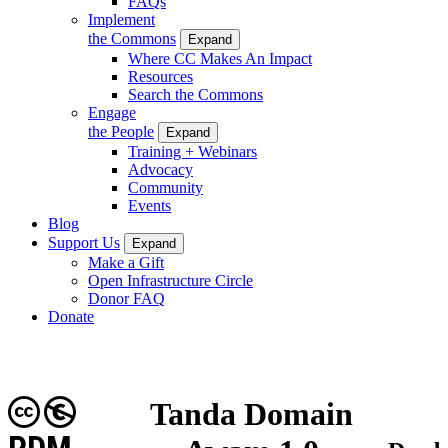
FAQs
Implement
the Commons
Expand
Where CC Makes An Impact
Resources
Search the Commons
Engage
the People
Expand
Training + Webinars
Advocacy
Community
Events
Blog
Support Us
Expand
Make a Gift
Open Infrastructure Circle
Donor FAQ
Donate
Tanda Domain