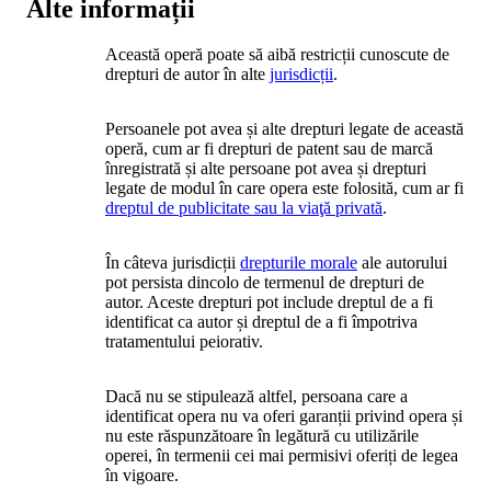
Alte informații
Această operă poate să aibă restricții cunoscute de
drepturi de autor în alte
jurisdicții
.
Persoanele pot avea și alte drepturi legate de această
operă, cum ar fi drepturi de patent sau de marcă
înregistrată și alte persoane pot avea și drepturi
legate de modul în care opera este folosită, cum ar fi
dreptul de publicitate sau la viaţă privată
.
În câteva jurisdicții
drepturile morale
ale autorului
pot persista dincolo de termenul de drepturi de
autor. Aceste drepturi pot include dreptul de a fi
identificat ca autor și dreptul de a fi împotriva
tratamentului peiorativ.
Dacă nu se stipulează altfel, persoana care a
identificat opera nu va oferi garanții privind opera și
nu este răspunzătoare în legătură cu utilizările
operei, în termenii cei mai permisivi oferiți de legea
în vigoare.