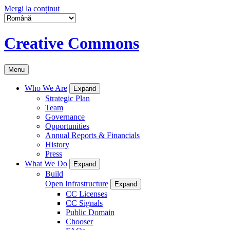
Mergi la conținut
Creative Commons
Menu
Who We Are
Expand
Strategic Plan
Team
Governance
Opportunities
Annual Reports & Financials
History
Press
What We Do
Expand
Build
Open Infrastructure
Expand
CC Licenses
CC Signals
Public Domain
Chooser