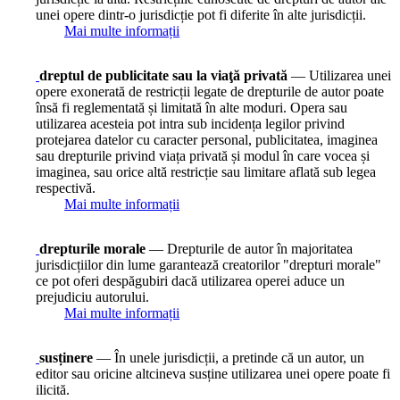
unei opere dintr-o jurisdicție pot fi diferite în alte jurisdicții.
Mai multe informații
dreptul de publicitate sau la viaţă privată
— Utilizarea unei
opere exonerată de restricții legate de drepturile de autor poate
însă fi reglementată și limitată în alte moduri. Opera sau
utilizarea acesteia pot intra sub incidența legilor privind
protejarea datelor cu caracter personal, publicitatea, imaginea
sau drepturile privind viața privată și modul în care vocea și
imaginea, sau orice altă restricție sau limitare aflată sub legea
respectivă.
Mai multe informații
drepturile morale
— Drepturile de autor în majoritatea
jurisdicțiilor din lume garantează creatorilor "drepturi morale"
ce pot oferi despăgubiri dacă utilizarea operei aduce un
prejudiciu autorului.
Mai multe informații
susținere
— În unele jurisdicții, a pretinde că un autor, un
editor sau oricine altcineva susține utilizarea unei opere poate fi
ilicită.