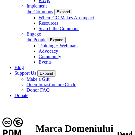
FAQs
Implement
the Commons
Expand
Where CC Makes An Impact
Resources
Search the Commons
Engage
the People
Expand
Training + Webinars
Advocacy
Community
Events
Blog
Support Us
Expand
Make a Gift
Open Infrastructure Circle
Donor FAQ
Donate
Marca Domeniului
PDM
Deed