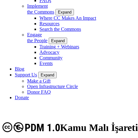
FAQs
Implement
the Commons
Expand
Where CC Makes An Impact
Resources
Search the Commons
Engage
the People
Expand
Training + Webinars
Advocacy
Community
Events
Blog
Support Us
Expand
Make a Gift
Open Infrastructure Circle
Donor FAQ
Donate
PDM 1.0
Kamu Malı İşareti