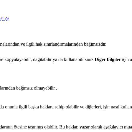
/1.0/
rmalarından ve ilgili hak sınırlandırmalarından bağımsızdır.
 kopyalayabilir, dağıtabilir ya da kullanabilirsiniz.
Diğer bilgiler
için a
ıtlarından bağımsız olmayabilir .
 da onunla ilgili başka haklara sahip olabilir ve diğerleri, işin nasıl kul
klarının ötesine taşınmış olabilir. Bu haklar, yazar olarak aşağılayıcı muam