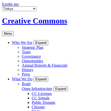
İçeriğe geç
Creative Commons
Menu
Who We Are
Expand
Strategic Plan
Team
Governance
Opportunities
Annual Reports & Financials
History
Press
What We Do
Expand
Build
Open Infrastructure
Expand
CC Licenses
CC Signals
Public Domain
Chooser