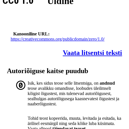
CC0 1.0
Üldine
Kanooniline URL
https://creativecommons.org/publicdomain/zero/1.0/
Vaata litsentsi teksti
Autoriõiguse kaitse puudub
Isik, kes sidus teose selle litsentsiga, on
andnud
teose avalikku omandisse, loobudes üleilmselt
kõigist õigustest, mis tulenevad autoriõigusest,
sealhulgas autoriõigusega kaasnevatest õigustest ja
naaberõigustest.
Tohid teost kopeerida, muuta, levitada ja esitada, ka
ärilisel eesmärgil ning seda kõike luba küsimata.
Vaata allpool
täiendavat teavet
.