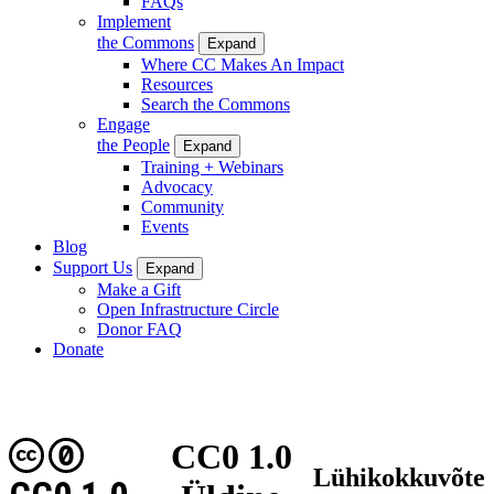
FAQs
Implement
the Commons
Expand
Where CC Makes An Impact
Resources
Search the Commons
Engage
the People
Expand
Training + Webinars
Advocacy
Community
Events
Blog
Support Us
Expand
Make a Gift
Open Infrastructure Circle
Donor FAQ
Donate
CC0 1.0
Lühikokkuvõte