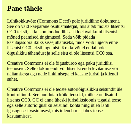
Pane tähele
Lühikokkuvõte (Commons Deed) pole juriidiline dokument.
See on vaid käepärane osutusmaterjal, mis aitab mõista litsentsi
CC0 teksti, ja kus on toodud lihtsasti loetaval kujul litsentsi
mõned peamised tingimused. Seda võib pidada
kasutajasõbralikuks sissejuhatuseks, mida võib lugeda enne
litsentsi CC0 teksti lugemist. Kokkuvõttel endal pole
õiguslikku tähendust ja selle sisu ei ole litsentsi CC0 osa.
Creative Commons ei ole õigusbüroo ega paku juriidilisi
teenuseid. Selle dokumendi või litsentsi enda levitamise või
näitamisega ega neile linkimisega ei kaasne juristi ja kliendi
suhet.
Creative Commons ei ole teoste autoriõiguslikku seisundit üle
kontrollinud. See puudutab kõiki teoseid, millele on lisatud
litsents CC0. CC ei anna üheski jurisdiktsioonis tagatisi teose
ega selle autoriõigusliku seisundi kohta ning ütleb lahti
igasugusest vastutusest, mis tuleneb mis tahes teose
kasutamisest.