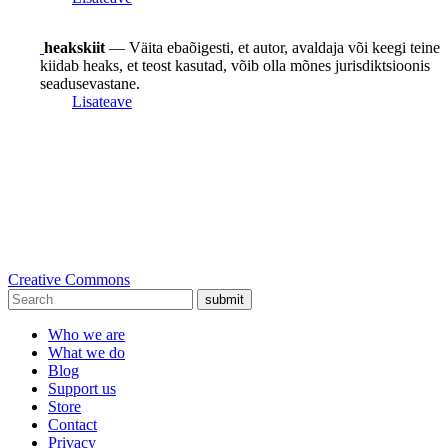
heakskiit
— Väita ebaõigesti, et autor, avaldaja või keegi teine
kiidab heaks, et teost kasutad, võib olla mõnes jurisdiktsioonis
seadusevastane.
Lisateave
Creative Commons
submit
Who we are
What we do
Blog
Support us
Store
Contact
Privacy