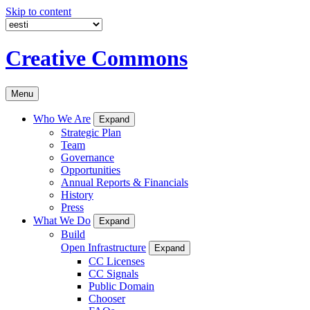
Skip to content
Creative Commons
Menu
Who We Are
Expand
Strategic Plan
Team
Governance
Opportunities
Annual Reports & Financials
History
Press
What We Do
Expand
Build
Open Infrastructure
Expand
CC Licenses
CC Signals
Public Domain
Chooser