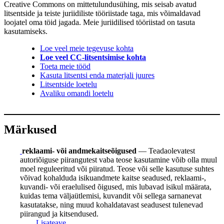
Creative Commons on mittetulundusühing, mis seisab avatud
litsentside ja teiste juriidiliste tööriistade taga, mis võimaldavad
loojatel oma töid jagada. Meie juriidilised tööriistad on tasuta
kasutamiseks.
Loe veel meie tegevuse kohta
Loe veel CC-litsentsimise kohta
Toeta meie tööd
Kasuta litsentsi enda materjali juures
Litsentside loetelu
Avaliku omandi loetelu
Märkused
reklaami- või andmekaitseõigused
— Teadaolevatest
autoriõiguse piirangutest vaba teose kasutamine võib olla muul
moel reguleeritud või piiratud. Teose või selle kasutuse suhtes
võivad kohalduda isikuandmete kaitse seadused, reklaami-,
kuvandi- või eraelulised õigused, mis lubavad isikul määrata,
kuidas tema väljaütlemisi, kuvandit või sellega sarnanevat
kasutatakse, ning muud kohaldatavast seadusest tulenevad
piirangud ja kitsendused.
Lisateave