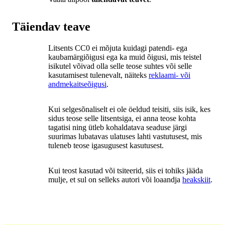
Täiendav teave
Litsents CC0 ei mõjuta kuidagi patendi- ega
kaubamärgiõigusi ega ka muid õigusi, mis teistel
isikutel võivad olla selle teose suhtes või selle
kasutamisest tulenevalt, näiteks
reklaami- või
andmekaitseõigusi
.
Kui selgesõnaliselt ei ole öeldud teisiti, siis isik, kes
sidus teose selle litsentsiga, ei anna teose kohta
tagatisi ning ütleb kohaldatava seaduse järgi
suurimas lubatavas ulatuses lahti vastutusest, mis
tuleneb teose igasugusest kasutusest.
Kui teost kasutad või tsiteerid, siis ei tohiks jääda
mulje, et sul on selleks autori või loaandja
heakskiit
.