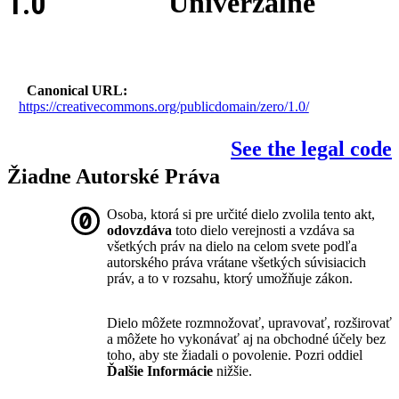
1.0
Univerzálne
Canonical URL
https://creativecommons.org/publicdomain/zero/1.0/
See the legal code
Žiadne Autorské Práva
Osoba, ktorá si pre určité dielo zvolila tento akt,
odovzdáva
toto dielo verejnosti a vzdáva sa
všetkých práv na dielo na celom svete podľa
autorského práva vrátane všetkých súvisiacich
práv, a to v rozsahu, ktorý umožňuje zákon.
Dielo môžete rozmnožovať, upravovať, rozširovať
a môžete ho vykonávať aj na obchodné účely bez
toho, aby ste žiadali o povolenie. Pozri oddiel
Ďalšie Informácie
nižšie.