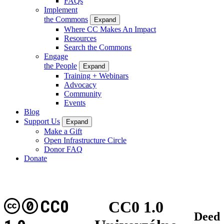
FAQs
Implement
the Commons
Expand
Where CC Makes An Impact
Resources
Search the Commons
Engage
the People
Expand
Training + Webinars
Advocacy
Community
Events
Blog
Support Us
Expand
Make a Gift
Open Infrastructure Circle
Donor FAQ
Donate
CC0
CC0 1.0
Deed