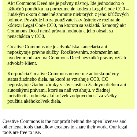
Akt Commons Deed nie je právny nástroj. Ide jednoducho o
užitočnú pomôcku na porozumenie kódexu Legal Code CC0 –
ľudským okom čitateľné zhrnutie niektorých z jeho kľúčových
pojmov. Považuje ho za používateľsky ústretové rozhranie
kódexu Legal Code CC0, na ktorom sa zakladá. Samotný akt
Commons Deed nemá právnu hodnotu a jeho obsah sa
nenachádza v CC0.
Creative Commons nie je advokátska kancelária ani
neposkytuje právne služby. Rozširovaním, zobrazením ani
uvedením odkazu na Commons Deed nevzniká právny vzťah
advokát–klient.
Korporácia Creative Commons neoveruje autorskoprávny
status žiadneho diela, na ktoré sa vzťahuje CC0. CC
neposkytuje žiadne záruky v súvislosti so žiadnym dielom ani
autorskými právami, ktoré sa naň vzťahujú, v žiadnej
jurisdikcii a odmieta akúkoľvek zodpovednosť za všetky
použitia akéhokoľvek diela.
Creative Commons is the nonprofit behind the open licenses and
other legal tools that allow creators to share their work. Our legal
tools are free to use.