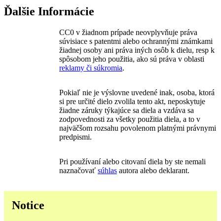
Ďalšie Informácie
CC0 v žiadnom prípade neovplyvňuje práva
súvisiace s patentmi alebo ochrannými známkami
žiadnej osoby ani práva iných osôb k dielu, resp k
spôsobom jeho použitia, ako sú práva v oblasti
reklamy či súkromia
.
Pokiaľ nie je výslovne uvedené inak, osoba, ktorá
si pre určité dielo zvolila tento akt, neposkytuje
žiadne záruky týkajúce sa diela a vzdáva sa
zodpovednosti za všetky použitia diela, a to v
najväčšom rozsahu povolenom platnými právnymi
predpismi.
Pri používaní alebo citovaní diela by ste nemali
naznačovať
súhlas
autora alebo deklarant.
Notice