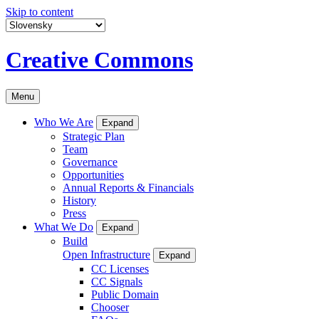
Skip to content
Creative Commons
Menu
Who We Are
Expand
Strategic Plan
Team
Governance
Opportunities
Annual Reports & Financials
History
Press
What We Do
Expand
Build
Open Infrastructure
Expand
CC Licenses
CC Signals
Public Domain
Chooser