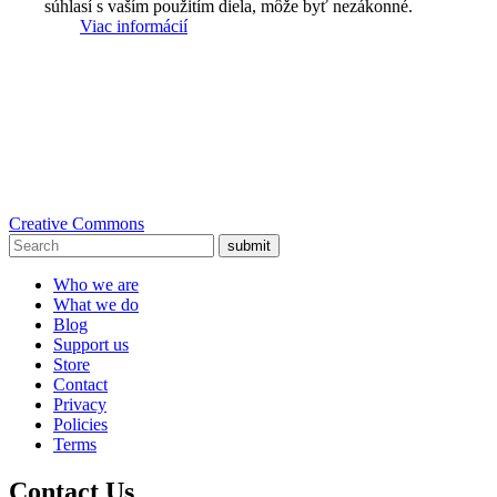
súhlasí s vaším použitím diela, môže byť nezákonné.
Viac informácií
Creative Commons
submit
Who we are
What we do
Blog
Support us
Store
Contact
Privacy
Policies
Terms
Contact Us