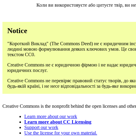
Коли ви використовуєте або цитуєте твір, ви н
Notice
"Короткий Виклад" (The Commons Deed) не є юридичним інст
людині мовою формулювання деяких ключових умов. Це свого
текстом СС0.
Creative Commons не є юридичною фірмою і не надає юридич
юридичних послуг.
Creative Commons не перевіряє правовий статус творів, до як
будь-якій країні, і не несе відповідальності за будь-яке викор
Creative Commons is the nonprofit behind the open licenses and other le
Learn more about our work
Learn more about CC Licensing
Support our work
Use the license for your own material.