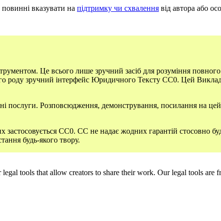
е повинні вказувати на
підтримку чи схвалення
від автора або осо
рументом. Це всього лише зручний засіб для розуміння повного
 роду зручний інтерфейс Юридичного Тексту СС0. Цей Виклад сам
ні послуги. Розповсюдження, демонстрування, посилання на це
их застосовується СС0. CC не надає жодних гарантій стосовно буд
истання будь-якого твору.
gal tools that allow creators to share their work. Our legal tools are fr