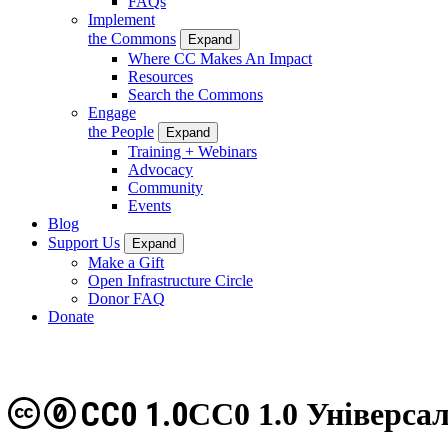
FAQs
Implement
the Commons
Expand
Where CC Makes An Impact
Resources
Search the Commons
Engage
the People
Expand
Training + Webinars
Advocacy
Community
Events
Blog
Support Us
Expand
Make a Gift
Open Infrastructure Circle
Donor FAQ
Donate
CC0 1.0
CC0 1.0 Універса