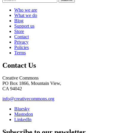
Who we are
What we do
Blog
Support us
Store
Contact
Privacy
Policies
Terms
Contact Us
Creative Commons
PO Box 1866, Mountain View,
CA 94042
info@creativecommons.org
Bluesky
Mastodon
LinkedIn
Subscribe to our newsletter