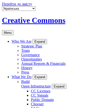
Перейти до змісту
Creative Commons
Menu
Who We Are
Expand
Strategic Plan
Team
Governance
Opportunities
Annual Reports & Financials
History
Press
What We Do
Expand
Build
Open Infrastructure
Expand
CC Licenses
CC Signals
Public Domain
Chooser