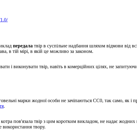
1.0/
виклад
передала
твір в суспільне надбання шляхом відмови від всіх
а, в тій мірі, в якій це можливо за законом.
ти і виконувати твір, навіть в комерційних цілях, не запитуюч
рговельні марки жодної особи не зачіпаються СС0, так само, як і п
тя
.
котра пов'язала твір з цим коротким викладом, не надає жодних га
ке використання твору.