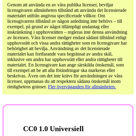
Genom att använda en av våra publika licenser, beviljar
licensgivaren allmänheten tillstånd att använda det licensierade
materialet utifrån angivna specificerade villkor. Om
licensgivarens tillstånd av någon anledning inte behövs – till
exempel, på grund av något tillämpligt undantag eller
inskränkning i upphovsrätten – regleras inte denna användning
av licensen. Våra licenser medger endast sådant tillstånd enligt
upphovsrätt och vissa andra rättigheter som en licensgivare har
behörighet att bevilja. Användning av det licensierade
materialet kan fortfarande vara begränsat av andra skäl,
inklusive om andra har upphovsrätt eller andra rättigheter till
materialet. En licensgivare kan ange särskilda önskemål, som
till exempel att be att alla förändringar ska markeras eller
beskrivas. Även om det inte krävs för användningen av våra
licenser, uppmanas du att respektera sådana önskemål inom
rimlighetens gränser.
Fler överväganden för allmänheten.
CC0 1.0 Universiell