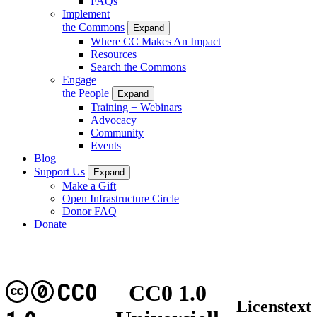
FAQs
Implement
the Commons
Expand
Where CC Makes An Impact
Resources
Search the Commons
Engage
the People
Expand
Training + Webinars
Advocacy
Community
Events
Blog
Support Us
Expand
Make a Gift
Open Infrastructure Circle
Donor FAQ
Donate
CC0
CC0 1.0
Licenstext