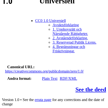
1.0
Universiell
CC0 1.0 Universiell
Avsiktsförklaring
1. Upphovsrätt och
Närstående Rättigheter.
2. Avståendeförklaring.
3. Reserverad Publik Licens.
4. Begränsningar och
Friskrivningar.
Canonical URL
https://creativecommons.org/publicdomain/zero/1.0/
Andra format
Plain Text
RDF/XML
See the deed
Version 1.0 • See the
errata page
for any corrections and the date of
change