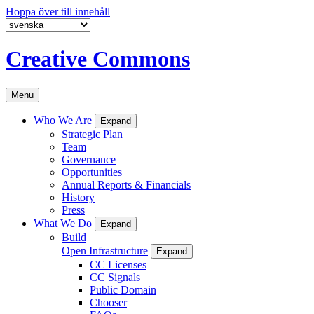
Hoppa över till innehåll
Creative Commons
Menu
Who We Are
Expand
Strategic Plan
Team
Governance
Opportunities
Annual Reports & Financials
History
Press
What We Do
Expand
Build
Open Infrastructure
Expand
CC Licenses
CC Signals
Public Domain
Chooser