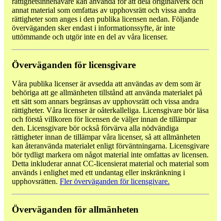
rättighetsinnehavare kan använda för att dela originalverk och
annat material som omfattas av upphovsrätt och vissa andra
rättigheter som anges i den publika licensen nedan. Följande
överväganden sker endast i informationssyfte, är inte
uttömmande och utgör inte en del av våra licenser.
Överväganden för licensgivare
Våra publika licenser är avsedda att användas av dem som är
behöriga att ge allmänheten tillstånd att använda materialet på
ett sätt som annars begränsas av upphovsrätt och vissa andra
rättigheter. Våra licenser är oåterkalleliga. Licensgivare bör läsa
och förstå villkoren för licensen de väljer innan de tillämpar
den. Licensgivare bör också förvärva alla nödvändiga
rättigheter innan de tillämpar våra licenser, så att allmänheten
kan återanvända materialet enligt förväntningarna. Licensgivare
bör tydligt markera om något material inte omfattas av licensen.
Detta inkluderar annat CC-licensierat material och material som
används i enlighet med ett undantag eller inskränkning i
upphovsrätten.
Fler överväganden för licensgivare.
Överväganden för allmänheten