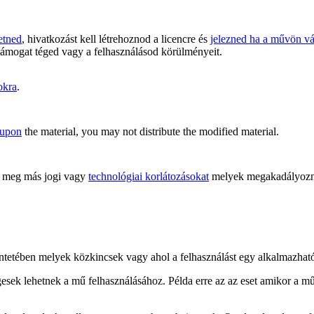
etned
, hivatkozást kell létrehoznod a licencre és
jelezned ha a művön vál
támogat téged vagy a felhasználásod körülményeit.
okra
.
 upon
the material, you may not distribute the modified material.
meg más jogi vagy
technológiai korlátozásokat
melyek megakadályoznán
kintetében melyek közkincsek vagy ahol a felhasználást egy alkalmazha
gesek lehetnek a mű felhasználásához. Példa erre az az eset amikor a m