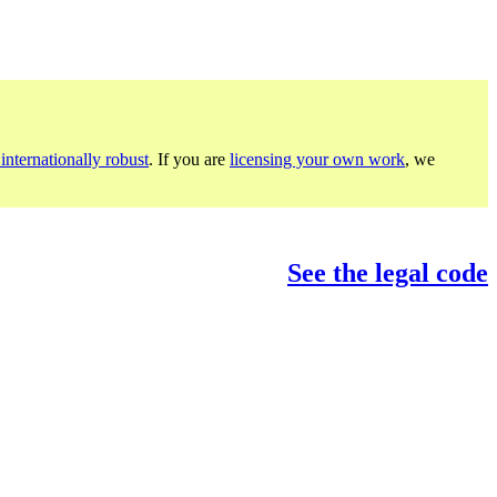
internationally robust
. If you are
licensing your own work
, we
See the legal code