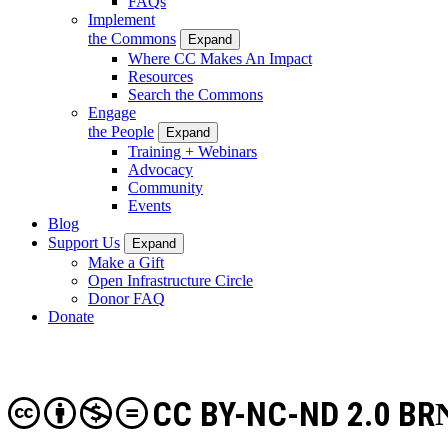
FAQs
Implement
the Commons
Expand
Where CC Makes An Impact
Resources
Search the Commons
Engage
the People
Expand
Training + Webinars
Advocacy
Community
Events
Blog
Support Us
Expand
Make a Gift
Open Infrastructure Circle
Donor FAQ
Donate
CC BY-NC-ND 2.0 BR