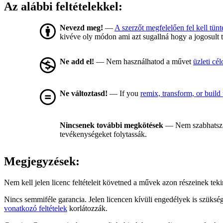
Az alábbi feltételekkel:
Nevezd meg!
—
A szerzőt megfelelően fel kell tünt
kivéve oly módon ami azt sugallná hogy a jogosult 
Ne add el!
— Nem használhatod a művet
üzleti cél
Ne változtasd!
— If you
remix, transform, or build
Nincsenek további megkötések
— Nem szabhatsz 
tevékenységeket folytassák.
Megjegyzések:
Nem kell jelen licenc feltételeit követned a művek azon részeinek te
Nincs semmiféle garancia. Jelen licencen kívüli engedélyek is szüksé
vonatkozó feltételek
korlátozzák.