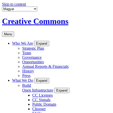
Skip to content
Creative Commons
Menu
Who We Are
Expand
Strategic Plan
Team
Governance
Opportunities
Annual Reports & Financials
History
Press
What We Do
Expand
Build
Open Infrastructure
Expand
CC Licenses
CC Signals
Public Domain
Chooser