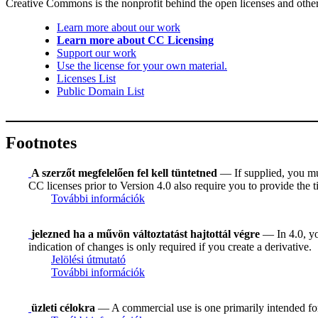
Creative Commons is the nonprofit behind the open licenses and other le
Learn more about our work
Learn more about CC Licensing
Support our work
Use the license for your own material.
Licenses List
Public Domain List
Footnotes
A szerzőt megfelelően fel kell tüntetned
— If supplied, you must
CC licenses prior to Version 4.0 also require you to provide the ti
További információk
jelezned ha a művön változtatást hajtottál végre
— In 4.0, you
indication of changes is only required if you create a derivative.
Jelölési útmutató
További információk
üzleti célokra
— A commercial use is one primarily intended f