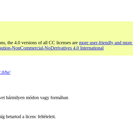
ons, the 4.0 versions of all CC licenses are
more user-friendly and more 
ibution-NonCommercial-NoDerivatives 4.0 International
.0/br/
űvet bármilyen módon vagy formában
 betartod a licenc feltételeit.