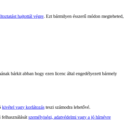
toztatást hajtottál végre
. Ezt bármilyen ésszerű módon megteheted,
ak bárkit abban hogy ezen licenc által engedélyezett bármely
tó
kivétel vagy korlátozás
teszi számodra lehetővé.
ű felhasználását
személyiségi, adatvédelmi vagy a jó hírnévre