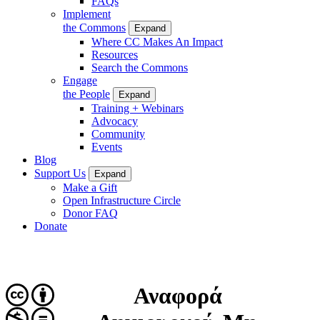
FAQs
Implement
the Commons
Expand
Where CC Makes An Impact
Resources
Search the Commons
Engage
the People
Expand
Training + Webinars
Advocacy
Community
Events
Blog
Support Us
Expand
Make a Gift
Open Infrastructure Circle
Donor FAQ
Donate
Αναφορά