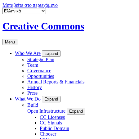
Μεταβείτε στο περιεχόμενο
Creative Commons
Menu
Who We Are
Expand
Strategic Plan
Team
Governance
Opportunities
Annual Reports & Financials
History
Press
What We Do
Expand
Build
Open Infrastructure
Expand
CC Licenses
CC Signals
Public Domain
Chooser