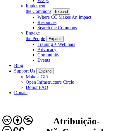
FAQs
Implement
the Commons
Expand
Where CC Makes An Impact
Resources
Search the Commons
Engage
the People
Expand
Training + Webinars
Advocacy
Community
Events
Blog
Support Us
Expand
Make a Gift
Open Infrastructure Circle
Donor FAQ
Donate
Atribuição-
CC