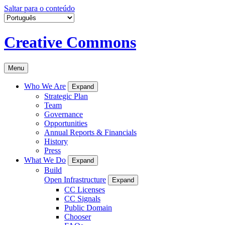
Saltar para o conteúdo
Creative Commons
Menu
Who We Are
Expand
Strategic Plan
Team
Governance
Opportunities
Annual Reports & Financials
History
Press
What We Do
Expand
Build
Open Infrastructure
Expand
CC Licenses
CC Signals
Public Domain
Chooser