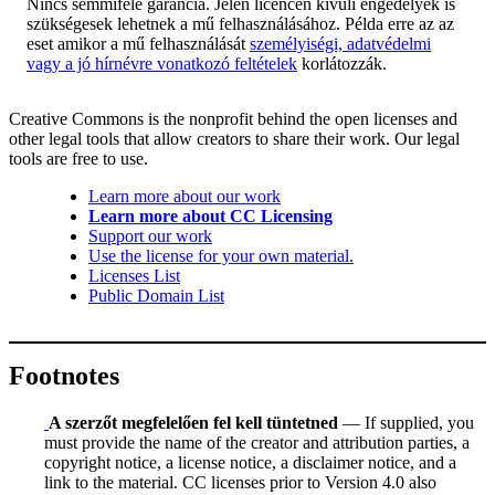
Nincs semmiféle garancia. Jelen licencen kívüli engedélyek is
szükségesek lehetnek a mű felhasználásához. Példa erre az az
eset amikor a mű felhasználását
személyiségi, adatvédelmi
vagy a jó hírnévre vonatkozó feltételek
korlátozzák.
Creative Commons is the nonprofit behind the open licenses and
other legal tools that allow creators to share their work. Our legal
tools are free to use.
Learn more about our work
Learn more about CC Licensing
Support our work
Use the license for your own material.
Licenses List
Public Domain List
Footnotes
A szerzőt megfelelően fel kell tüntetned
— If supplied, you
must provide the name of the creator and attribution parties, a
copyright notice, a license notice, a disclaimer notice, and a
link to the material. CC licenses prior to Version 4.0 also