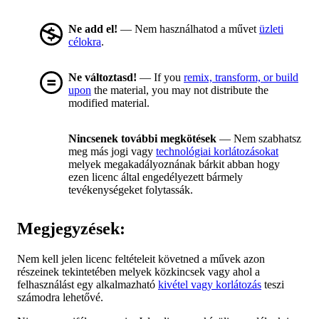
Ne add el!
— Nem használhatod a művet
üzleti
célokra
.
Ne változtasd!
— If you
remix, transform, or build
upon
the material, you may not distribute the
modified material.
Nincsenek további megkötések
— Nem szabhatsz
meg más jogi vagy
technológiai korlátozásokat
melyek megakadályoznának bárkit abban hogy
ezen licenc által engedélyezett bármely
tevékenységeket folytassák.
Megjegyzések:
Nem kell jelen licenc feltételeit követned a művek azon
részeinek tekintetében melyek közkincsek vagy ahol a
felhasználást egy alkalmazható
kivétel vagy korlátozás
teszi
számodra lehetővé.