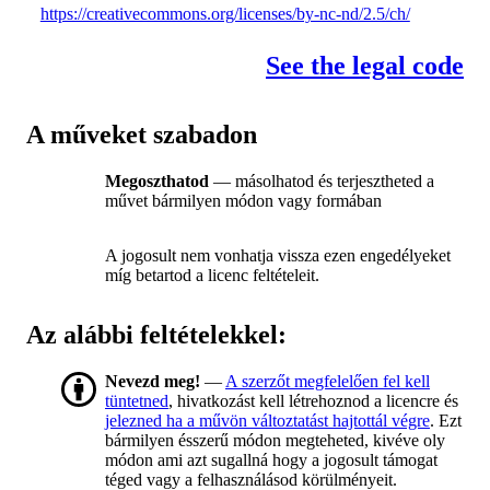
https://creativecommons.org/licenses/by-nc-nd/2.5/ch/
See the legal code
A műveket szabadon
Megoszthatod
— másolhatod és terjesztheted a
művet bármilyen módon vagy formában
A jogosult nem vonhatja vissza ezen engedélyeket
míg betartod a licenc feltételeit.
Az alábbi feltételekkel:
Nevezd meg!
—
A szerzőt megfelelően fel kell
tüntetned
, hivatkozást kell létrehoznod a licencre és
jelezned ha a művön változtatást hajtottál végre
. Ezt
bármilyen ésszerű módon megteheted, kivéve oly
módon ami azt sugallná hogy a jogosult támogat
téged vagy a felhasználásod körülményeit.