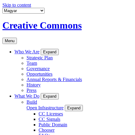
Skip to content
Creative Commons
Menu
Who We Are
Expand
Strategic Plan
Team
Governance
Opportunities
Annual Reports & Financials
History
Press
What We Do
Expand
Build
Open Infrastructure
Expand
CC Licenses
CC Signals
Public Domain
Chooser