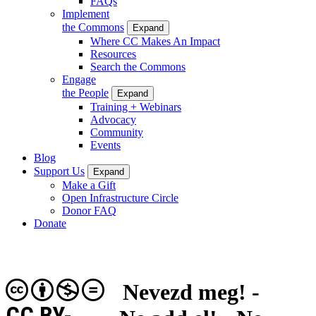
FAQs
Implement
the Commons
Expand
Where CC Makes An Impact
Resources
Search the Commons
Engage
the People
Expand
Training + Webinars
Advocacy
Community
Events
Blog
Support Us
Expand
Make a Gift
Open Infrastructure Circle
Donor FAQ
Donate
Nevezd meg! -
CC BY-