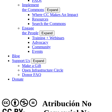
FAQs
Implement
the Commons
Expand
Where CC Makes An Impact
Resources
Search the Commons
Engage
the People
Expand
Training + Webinars
Advocacy
Community
Events
Blog
Support Us
Expand
Make a Gift
Open Infrastructure Circle
Donor FAQ
Donate
Atribución No
CC BY-