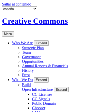
Saltar al contenido
Creative Commons
Menu
Who We Are
Expand
Strategic Plan
Team
Governance
Opportunities
Annual Reports & Financials
History
Press
What We Do
Expand
Build
Open Infrastructure
Expand
CC Licenses
CC Signals
Public Domain
Chooser