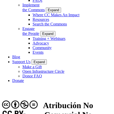
FAQs
Implement
the Commons
Expand
Where CC Makes An Impact
Resources
Search the Commons
Engage
the People
Expand
Training + Webinars
Advocacy
Community
Events
Blog
Support Us
Expand
Make a Gift
Open Infrastructure Circle
Donor FAQ
Donate
Atribución No
CC BY-