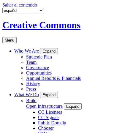
Saltar al contenido
Creative Commons
Menu
Who We Are
Expand
Strategic Plan
Team
Governance
Opportunities
Annual Reports & Financials
History
Press
What We Do
Expand
Build
Open Infrastructure
Expand
CC Licenses
CC Signals
Public Domain
Chooser