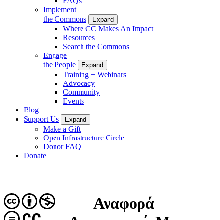
FAQs
Implement
the Commons
Expand
Where CC Makes An Impact
Resources
Search the Commons
Engage
the People
Expand
Training + Webinars
Advocacy
Community
Events
Blog
Support Us
Expand
Make a Gift
Open Infrastructure Circle
Donor FAQ
Donate
Αναφορά
CC