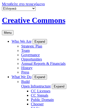
Μεταβείτε στο περιεχόμενο
Creative Commons
Menu
Who We Are
Expand
Strategic Plan
Team
Governance
Opportunities
Annual Reports & Financials
History
Press
What We Do
Expand
Build
Open Infrastructure
Expand
CC Licenses
CC Signals
Public Domain
Chooser