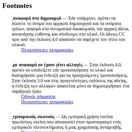
Footnotes
αναφορά στο δημιουργό
— Εάν υπάρχουν, πρέπει να
δώσετε το όνομα του αρχικού δημιουργού και τα ονόματα
τρίτων, ανφορά στα πνευματικά δικαιώματα, την αρχική άδεια,
αποποίησης ευθύνης και σύνδεσμο στο υλικό. Οι άδειες CC
πριν από την έκδοση 4.0 απαιτούν να παρέχετε τον τίτλο του
υλικού.
Περισσότερες πληροφορίες
με αναφορά αν έχουν γίνει αλλαγές
— Στην έκδοση 4.0,
πρέπει να υποδείξετε εάν τροποποιήσατε το υλικό και
διατηρήσατε μια ένδειξη για τις προηγούμενες τροποποιήσεις.
Στην έκδοση 3.0 και στις προγενέστερες εκδόσεις της αδείας,
η ένδειξη των αλλαγών απαιτείται μόνο αν δημιουργήσατε ένα
παράγωγο έργο.
Οδηγός σήμανσης
Περισσότερες πληροφορίες
εμπορικούς σκοπούς
— Ως εμπορική χρήση νοείται
πρωτίστως εκείνη που αποσκοπεί στον προσπορισμό ενός
εμπορικού πλεονεκτήματος ή μιας χρηματικής ανταμοιβής.