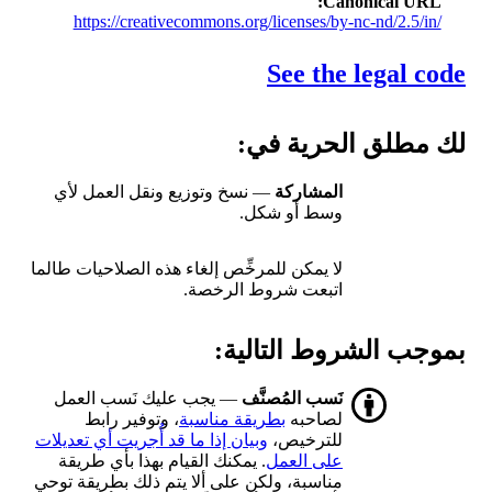
Canonical URL
https://creativecommons.org/licenses/by-nc-nd/2.5/in/
See the legal code
لك مطلق الحرية في:
المشاركة
— نسخ وتوزيع ونقل العمل لأي
وسط أو شكل.
لا يمكن للمرخِّص إلغاء هذه الصلاحيات طالما
اتبعت شروط الرخصة.
بموجب الشروط التالية:
نَسب المُصنَّف
— يجب عليك نَسب العمل
لصاحبه
بطريقة مناسبة
، وتوفير رابط
للترخيص،
وبيان إذا ما قد أُجريت أي تعديلات
على العمل
. يمكنك القيام بهذا بأي طريقة
مناسبة، ولكن على ألا يتم ذلك بطريقة توحي