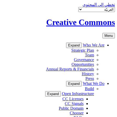
تخطي إلى المحتوى
Creative Commons
Menu
Who We Are
Expand
Strategic Plan
Team
Governance
Opportunities
Annual Reports & Financials
History
Press
What We Do
Expand
Build
Open Infrastructure
Expand
CC Licenses
CC Signals
Public Domain
Chooser