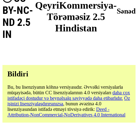
QeyriKommersiya-
BY-NC-
Sənəd
Törəməsiz 2.5
ND 2.5
Hindistan
IN
Bildiri
Bu, bu lisenziyanın köhnə versiyasıdır. Əvvəlki versiyalarla
müqayisədə, bütün CC lisenziyalarının 4.0 versiyaları
daha çox
istifadəçi dostudur və beynəlxalq səviyyədə daha etibarlıdır.
Öz
işinizi lisenziyalaşdırırsınızsa
, bunun əvəzinə 4.0
lisenziyasından istifadə etməyi tövsiyə edirik:
Deed -
Attribution-NonCommercial-NoDerivatives 4.0 International