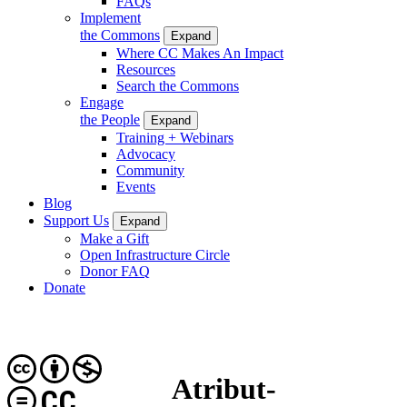
FAQs
Implement
the Commons
Expand
Where CC Makes An Impact
Resources
Search the Commons
Engage
the People
Expand
Training + Webinars
Advocacy
Community
Events
Blog
Support Us
Expand
Make a Gift
Open Infrastructure Circle
Donor FAQ
Donate
Atribut-
CC