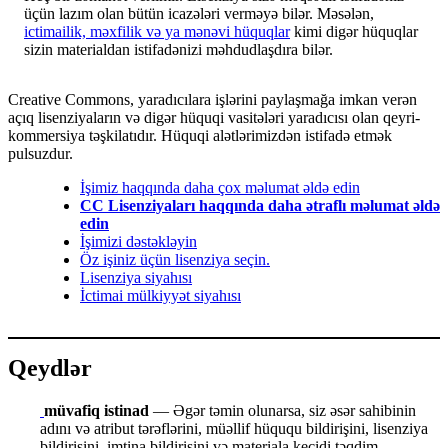
üçün lazım olan bütün icazələri verməyə bilər. Məsələn,
ictimailik, məxfilik və ya mənəvi hüquqlar
kimi digər hüquqlar
sizin materialdan istifadənizi məhdudlaşdıra bilər.
Creative Commons, yaradıcılara işlərini paylaşmağa imkan verən
açıq lisenziyaların və digər hüquqi vasitələri yaradıcısı olan qeyri-
kommersiya təşkilatıdır. Hüquqi alətlərimizdən istifadə etmək
pulsuzdur.
İşimiz haqqında daha çox məlumat əldə edin
CC Lisenziyaları haqqında daha ətraflı məlumat əldə
edin
İşimizi dəstəkləyin
Öz işiniz üçün lisenziya seçin.
Lisenziya siyahısı
İctimai mülkiyyət siyahısı
Qeydlər
müvafiq istinad
— Əgər təmin olunarsa, siz əsər sahibinin
adını və atribut tərəflərini, müəllif hüququ bildirişini, lisenziya
bildirişini, imtina bildirişini və materiala keçidi təqdim