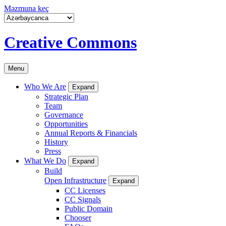
Məzmuna keç
Creative Commons
Menu
Who We Are
Expand
Strategic Plan
Team
Governance
Opportunities
Annual Reports & Financials
History
Press
What We Do
Expand
Build
Open Infrastructure
Expand
CC Licenses
CC Signals
Public Domain
Chooser