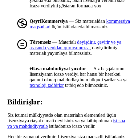
şəkildə edə bilərsiniz, lakin lisenziya verənin sizə
icazə verdiyini göstərən formada yox.
QeyriKommersiya
— Siz materialdan
kommersiya
məqsədləri
üçün istifadə edə bilməzsiniz.
Törəməsiz
— Materialı
dəyişdirir, çevirir və ya
əsasında yenidən qurursunuzsa
, dəyişdirilmiş
materialı yayımlaya bilməzsiniz.
Əlavə məhdudiyyət yoxdur
— Siz başqalarının
lisenziyanın icazə verdiyi hər hansı bir hərəkəti
qanuni olaraq məhdudlaşdıran hüquqi şərtlər və ya
texnoloji tədbirlər
tətbiq edə bilməzsiniz.
Bildirişlər:
Siz ictimai mülkiyyətdə olan materialın elementləri üçün
lisenziyaya riayət etməli deyilsiniz və ya tətbiq olunan
istisna
və ya məhdudiyyətlə
istifadənizə icazə verilir.
Heç bir zəmanət verilmir. Lisenziya sizə məqsədli istifadəniz