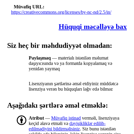
Müvafiq URL
https://creativecommons.org/licenses/by-nc-nd/2.5/in/
Hüquqi məcəlləyə bax
Siz heç bir məhdudiyyət olmadan:
Paylaşmaq
— materialı istənilən məlumat
daşıyıcısında və ya formatda kopyalamaq və
yenidən yaymaq
Lisenziyanın şərtlərinə əməl etdiyiniz müddətcə
lisenziya verən bu hüquqları ləğv edə bilməz
Aşağıdakı şərtlərə əməl etməklə:
Atribut
—
Müvafiq istinad
verməli, lisenziyaya
keçid əlavə etməli və
dəyişikliklər edilib-
edilmədiyini bildirməlisiniz
. Siz bunu istənilən