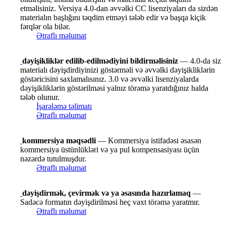
etməlisiniz. Versiya 4.0-dan əvvəlki CC lisenziyaları da sizdən
materialın başlığını təqdim etməyi tələb edir və başqa kiçik
fərqlər ola bilər.
Ətraflı məlumat
dəyişikliklər edilib-edilmədiyini bildirməlisiniz
— 4.0-da siz
materialı dəyişdirdiyinizi göstərməli və əvvəlki dəyişikliklərin
göstəricisini saxlamalısınız. 3.0 və əvvəlki lisenziyalarda
dəyişikliklərin göstərilməsi yalnız törəmə yaratdığınız halda
tələb olunur.
İşarələmə təlimatı
Ətraflı məlumat
kommersiya məqsədli
— Kommersiya istifadəsi əsasən
kommersiya üstünlükləri və ya pul kompensasiyası üçün
nəzərdə tutulmuşdur.
Ətraflı məlumat
dəyişdirmək, çevirmək və ya əsasında hazırlamaq
—
Sadəcə formatın dəyişdirilməsi heç vaxt törəmə yaratmır.
Ətraflı məlumat