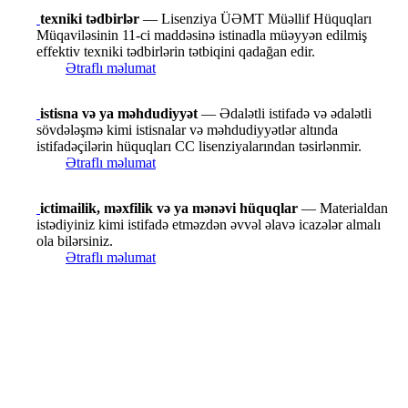
texniki tədbirlər
— Lisenziya ÜƏMT Müəllif Hüquqları
Müqaviləsinin 11-ci maddəsinə istinadla müəyyən edilmiş
effektiv texniki tədbirlərin tətbiqini qadağan edir.
Ətraflı məlumat
istisna və ya məhdudiyyət
— Ədalətli istifadə və ədalətli
sövdələşmə kimi istisnalar və məhdudiyyətlər altında
istifadəçilərin hüquqları CC lisenziyalarından təsirlənmir.
Ətraflı məlumat
ictimailik, məxfilik və ya mənəvi hüquqlar
— Materialdan
istədiyiniz kimi istifadə etməzdən əvvəl əlavə icazələr almalı
ola bilərsiniz.
Ətraflı məlumat