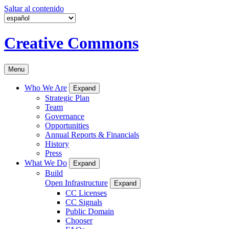
Saltar al contenido
Creative Commons
Menu
Who We Are
Expand
Strategic Plan
Team
Governance
Opportunities
Annual Reports & Financials
History
Press
What We Do
Expand
Build
Open Infrastructure
Expand
CC Licenses
CC Signals
Public Domain
Chooser