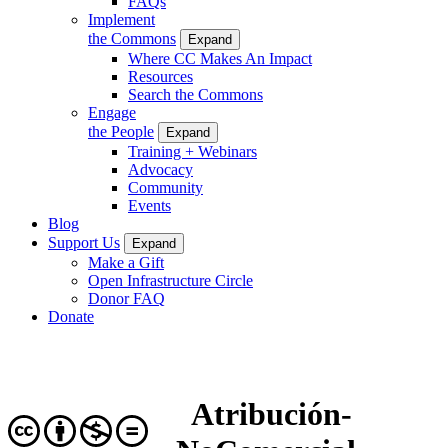
FAQs
Implement
the Commons
Expand
Where CC Makes An Impact
Resources
Search the Commons
Engage
the People
Expand
Training + Webinars
Advocacy
Community
Events
Blog
Support Us
Expand
Make a Gift
Open Infrastructure Circle
Donor FAQ
Donate
Atribución-