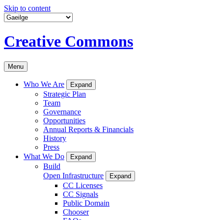
Skip to content
Creative Commons
Menu
Who We Are
Expand
Strategic Plan
Team
Governance
Opportunities
Annual Reports & Financials
History
Press
What We Do
Expand
Build
Open Infrastructure
Expand
CC Licenses
CC Signals
Public Domain
Chooser