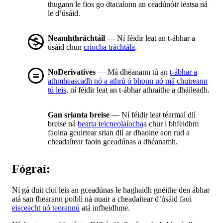
thugann le fios go dtacaíonn an ceadúnóir leatsa ná
le d’úsáid.
Neamhthráchtáil
— Ní féidir leat an t-ábhar a
úsáid chun
críocha tráchtála
.
NoDerivatives
— Má dhéanann tú an
t-ábhar a
athmheascadh nó a athrú ó bhonn nó má chuireann
tú leis
, ní féidir leat an t-ábhar athraithe a dháileadh.
Gan srianta breise
— Ní féidir leat téarmaí dlí
breise ná
bearta teicneolaíocha
a chur i bhfeidhm
faoina gcuirtear srian dlí ar dhaoine aon rud a
cheadaítear faoin gceadúnas a dhéanamh.
Fógraí:
Ní gá duit cloí leis an gceadúnas le haghaidh gnéithe den ábhar
atá san fhearann poiblí ná nuair a cheadaítear d’úsáid faoi
eisceacht nó teorannú
atá infheidhme.