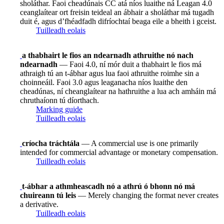
sholáthar. Faoi cheadúnais CC atá níos luaithe ná Leagan 4.0
ceanglaítear ort freisin teideal an ábhair a sholáthar má tugadh
duit é, agus d’fhéadfadh difríochtaí beaga eile a bheith i gceist.
Tuilleadh eolais
a thabhairt le fios an ndearnadh athruithe nó nach
ndearnadh
— Faoi 4.0, ní mór duit a thabhairt le fios má
athraigh tú an t-ábhar agus lua faoi athruithe roimhe sin a
choinneáil. Faoi 3.0 agus leaganacha níos luaithe den
cheadúnas, ní cheanglaítear na hathruithe a lua ach amháin má
chruthaíonn tú díorthach.
Marking guide
Tuilleadh eolais
críocha tráchtála
— A commercial use is one primarily
intended for commercial advantage or monetary compensation.
Tuilleadh eolais
t-ábhar a athmheascadh nó a athrú ó bhonn nó má
chuireann tú leis
— Merely changing the format never creates
a derivative.
Tuilleadh eolais