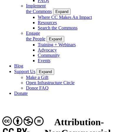
FAQs
Implement
the Commons
Expand
Where CC Makes An Impact
Resources
Search the Commons
Engage
the People
Expand
Training + Webinars
Advocacy
Community
Events
Blog
Support Us
Expand
Make a Gift
Open Infrastructure Circle
Donor FAQ
Donate
Attribution-
CC BY-