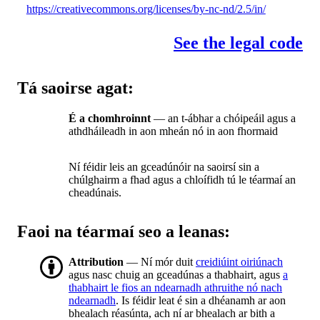
https://creativecommons.org/licenses/by-nc-nd/2.5/in/
See the legal code
Tá saoirse agat:
É a chomhroinnt
— an t-ábhar a chóipeáil agus a
athdháileadh in aon mheán nó in aon fhormaid
Ní féidir leis an gceadúnóir na saoirsí sin a
chúlghairm a fhad agus a chloífidh tú le téarmaí an
cheadúnais.
Faoi na téarmaí seo a leanas:
Attribution
— Ní mór duit
creidiúint oiriúnach
agus nasc chuig an gceadúnas a thabhairt, agus
a
thabhairt le fios an ndearnadh athruithe nó nach
ndearnadh
. Is féidir leat é sin a dhéanamh ar aon
bhealach réasúnta, ach ní ar bhealach ar bith a