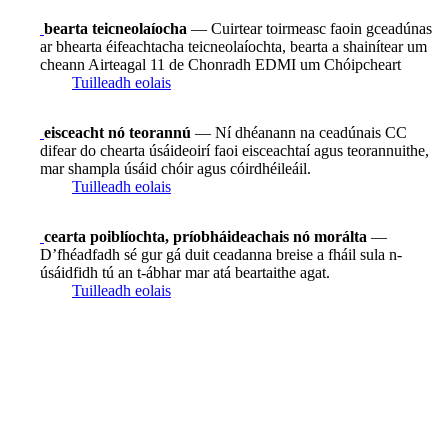
bearta teicneolaíocha
— Cuirtear toirmeasc faoin gceadúnas
ar bhearta éifeachtacha teicneolaíochta, bearta a shainítear um
cheann Airteagal 11 de Chonradh EDMI um Chóipcheart
Tuilleadh eolais
eisceacht nó teorannú
— Ní dhéanann na ceadúnais CC
difear do chearta úsáideoirí faoi eisceachtaí agus teorannuithe,
mar shampla úsáid chóir agus cóirdhéileáil.
Tuilleadh eolais
cearta poiblíochta, príobháideachais nó morálta
—
D’fhéadfadh sé gur gá duit ceadanna breise a fháil sula n-
úsáidfidh tú an t-ábhar mar atá beartaithe agat.
Tuilleadh eolais