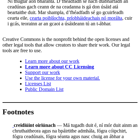
Ní thugtar aon bharánta. D’fhéadfadh sé nach dtabharfadh an
ceadúnas gach ceann de na ceadanna is gá don úsáid atá
beartaithe duit. Mar shampla, d’fhéadfadh sé go gcuirfeadh
cearta eile,
cearta poiblíochta, príobháideachais nó morálta
, cuir
i gcás, teorainn ar an gcaoi a úsáideann tú an t-ábhar.
Creative Commons is the nonprofit behind the open licenses and
other legal tools that allow creators to share their work. Our legal
tools are free to use.
Learn more about our work
Learn more about CC Licensing
Support our work
Use the license for your own material.
Licenses List
Public Domain List
Footnotes
creidiúint oiriúnach
— Má tugadh duit é, ní mór duit ainm an
chruthaitheora agus na bpáirtithe admhála, fógra cóipchirt,
fógra ceadúnais, fógra séanta agus nasc chuig an ábhar a