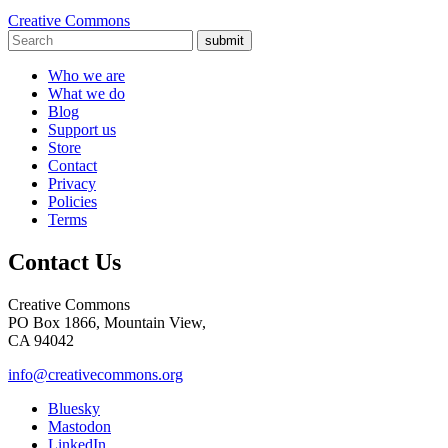
Creative Commons
submit
Who we are
What we do
Blog
Support us
Store
Contact
Privacy
Policies
Terms
Contact Us
Creative Commons
PO Box 1866, Mountain View,
CA 94042
info@creativecommons.org
Bluesky
Mastodon
LinkedIn