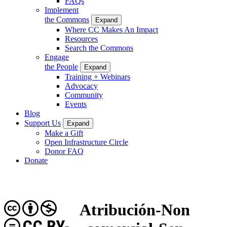
FAQs
Implement
the Commons
Expand
Where CC Makes An Impact
Resources
Search the Commons
Engage
the People
Expand
Training + Webinars
Advocacy
Community
Events
Blog
Support Us
Expand
Make a Gift
Open Infrastructure Circle
Donor FAQ
Donate
Atribución-Non
CC BY-