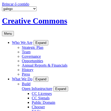
Brincar ó contido
Creative Commons
Menu
Who We Are
Expand
Strategic Plan
Team
Governance
Opportunities
Annual Reports & Financials
History
Press
What We Do
Expand
Build
Open Infrastructure
Expand
CC Licenses
CC Signals
Public Domain
Chooser